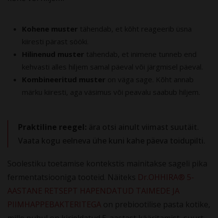
Kohene muster
tähendab, et kõht reageerib üsna
kiiresti pärast sööki.
Hilinenud muster
tähendab, et inimene tunneb end
kehvasti alles hiljem samal päeval või järgmisel päeval.
Kombineeritud muster
on väga sage. Kõht annab
märku kiiresti, aga väsimus või peavalu saabub hiljem.
Praktiline reegel:
ära otsi ainult viimast suutäit.
Vaata kogu eelneva ühe kuni kahe päeva toidupilti.
Soolestiku toetamise kontekstis mainitakse sageli pika
fermentatsiooniga tooteid. Näiteks
Dr.OHHIRA® 5-
AASTANE RETSEPT HAPENDATUD TAIMEDE JA
PIIMHAPPEBAKTERITEGA
on prebiootilise pasta kotike,
mille puhul on kirjeldatud 5-aastast kääritamist, suurt