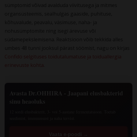
sümptomid võivad avalduda viivitusega ja mitmes
organsüsteemis, sealhulgas gaaside, puhituse,
kõhuvalude, peavalu, väsimuse, naha- ja
nohusümptomite ning isegi ärevuse või
südamepekslemisena. Reaktsioon võib tekkida alles
umbes 48 tunni jooksul pärast söömist, nagu on kirjas
Confido selgituses toidutalumatuse ja toiduallergia
erinevuste kohta
.
Avasta Dr.OHHIRA - Jaapani elusbakterid
sinu heaoluks
12 sordi elusbakterit, 3- voi 5-aastane fermentatsioon. Toetab
seedimist, immuunsust ja naha tervist.
Vaata e-poodi →