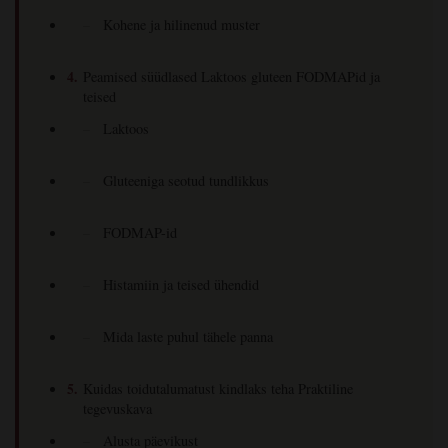
Kohene ja hilinenud muster
Peamised süüdlased Laktoos gluteen FODMAPid ja
teised
Laktoos
Gluteeniga seotud tundlikkus
FODMAP-id
Histamiin ja teised ühendid
Mida laste puhul tähele panna
Kuidas toidutalumatust kindlaks teha Praktiline
tegevuskava
Alusta päevikust