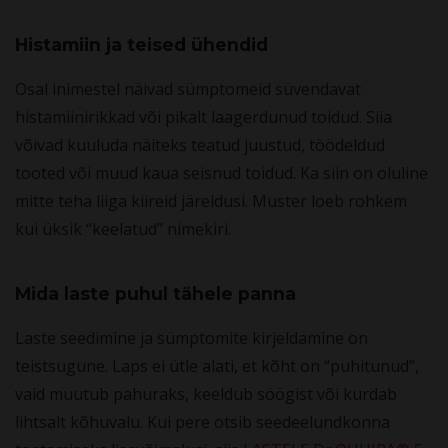
Histamiin ja teised ühendid
Osal inimestel näivad sümptomeid süvendavat
histamiinirikkad või pikalt laagerdunud toidud. Siia
võivad kuuluda näiteks teatud juustud, töödeldud
tooted või muud kaua seisnud toidud. Ka siin on oluline
mitte teha liiga kiireid järeldusi. Muster loeb rohkem
kui üksik “keelatud” nimekiri.
Mida laste puhul tähele panna
Laste seedimine ja sümptomite kirjeldamine on
teistsugune. Laps ei ütle alati, et kõht on “puhitunud”,
vaid muutub pahuraks, keeldub söögist või kurdab
lihtsalt kõhuvalu. Kui pere otsib seedeelundkonna