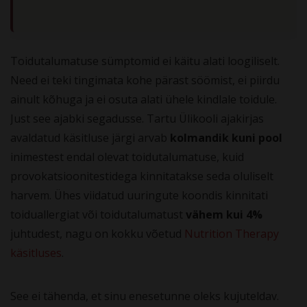
Toidutalumatuse sümptomid ei käitu alati loogiliselt.
Need ei teki tingimata kohe pärast söömist, ei piirdu
ainult kõhuga ja ei osuta alati ühele kindlale toidule.
Just see ajabki segadusse. Tartu Ülikooli ajakirjas
avaldatud käsitluse järgi arvab
kolmandik kuni pool
inimestest endal olevat toidutalumatuse, kuid
provokatsioonitestidega kinnitatakse seda oluliselt
harvem. Ühes viidatud uuringute koondis kinnitati
toiduallergiat või toidutalumatust
vähem kui 4%
juhtudest, nagu on kokku võetud
Nutrition Therapy
käsitluses
.
See ei tähenda, et sinu enesetunne oleks kujuteldav.