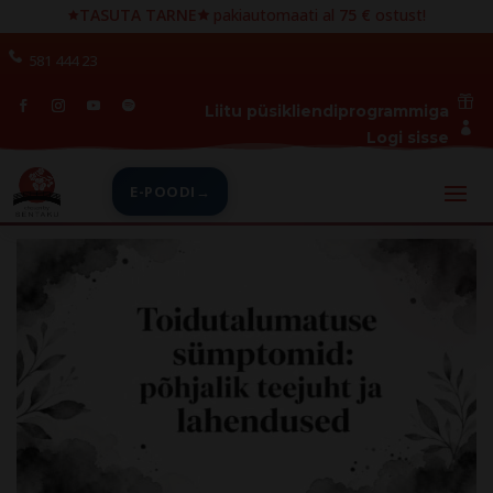
🟊
TASUTA TARNE🟊
pakiautomaati al
75 €
ostust!
581 444 23

Liitu püsikliendiprogrammiga

Logi sisse
E-POODI