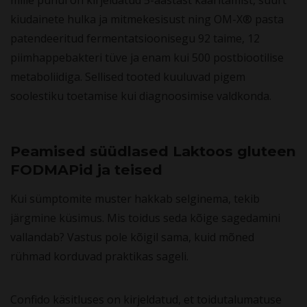
kiudainete hulka ja mitmekesisust ning OM-X® pasta
patendeeritud fermentatsioonisegu 92 taime, 12
piimhappebakteri tüve ja enam kui 500 postbiootilise
metaboliidiga. Sellised tooted kuuluvad pigem
soolestiku toetamise kui diagnoosimise valdkonda.
Peamised süüdlased Laktoos gluteen
FODMAPid ja teised
Kui sümptomite muster hakkab selginema, tekib
järgmine küsimus. Mis toidus seda kõige sagedamini
vallandab? Vastus pole kõigil sama, kuid mõned
rühmad korduvad praktikas sageli.
Confido käsitluses on kirjeldatud, et toidutalumatuse