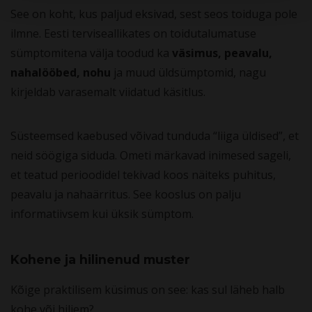
See on koht, kus paljud eksivad, sest seos toiduga pole
ilmne. Eesti terviseallikates on toidutalumatuse
sümptomitena välja toodud ka
väsimus, peavalu,
nahalööbed, nohu
ja muud üldsümptomid, nagu
kirjeldab varasemalt viidatud käsitlus.
Süsteemsed kaebused võivad tunduda “liiga üldised”, et
neid söögiga siduda. Ometi märkavad inimesed sageli,
et teatud perioodidel tekivad koos näiteks puhitus,
peavalu ja nahaärritus. See kooslus on palju
informatiivsem kui üksik sümptom.
Kohene ja hilinenud muster
Kõige praktilisem küsimus on see: kas sul läheb halb
kohe või hiljem?