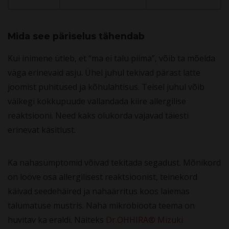
Mida see päriselus tähendab
Kui inimene ütleb, et “ma ei talu piima”, võib ta mõelda
väga erinevaid asju. Ühel juhul tekivad pärast latte
joomist puhitused ja kõhulahtisus. Teisel juhul võib
väikegi kokkupuude vallandada kiire allergilise
reaktsiooni. Need kaks olukorda vajavad täiesti
erinevat käsitlust.
Ka nahasümptomid võivad tekitada segadust. Mõnikord
on lööve osa allergilisest reaktsioonist, teinekord
käivad seedehäired ja nahaärritus koos laiemas
talumatuse mustris. Naha mikrobioota teema on
huvitav ka eraldi. Näiteks
Dr.OHHIRA® Mizuki