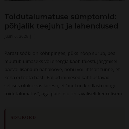
Toidutalumatuse sümptomid:
põhjalik teejuht ja lahendused
juuni 6, 2026
|
|
Pärast sööki on kõht pinges, püksinööp surub, pea
muutub uimaseks või energia kaob täiesti. Järgmisel
päeval lisandub nahalööve, nohu või lihtsalt tunne, et
keha ei tööta hästi. Paljud inimesed kahtlustavad
sellises olukorras kiiresti, et “mul on kindlasti mingi
toidutalumatus”, aga päris elu on tavaliselt keerulisem.
SISUKORD