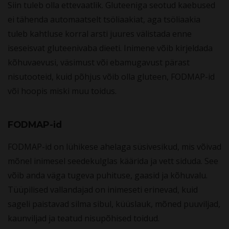
Siin tuleb olla ettevaatlik. Gluteeniga seotud kaebused
ei tähenda automaatselt tsöliaakiat, aga tsöliaakia
tuleb kahtluse korral arsti juures välistada enne
iseseisvat gluteenivaba dieeti. Inimene võib kirjeldada
kõhuvaevusi, väsimust või ebamugavust pärast
nisutooteid, kuid põhjus võib olla gluteen, FODMAP-id
või hoopis miski muu toidus.
FODMAP-id
FODMAP-id on lühikese ahelaga süsivesikud, mis võivad
mõnel inimesel seedekulglas käärida ja vett siduda. See
võib anda väga tugeva puhituse, gaasid ja kõhuvalu.
Tüüpilised vallandajad on inimeseti erinevad, kuid
sageli paistavad silma sibul, küüslauk, mõned puuviljad,
kaunviljad ja teatud nisupõhised toidud.