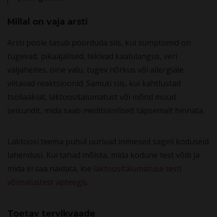
Millal on vaja arsti
Arsti poole tasub pöörduda siis, kui sümptomid on
tugevad, pikaajalised, tekivad kaalulangus, veri
väljaheites, öine valu, tugev nõrkus või allergiale
viitavad reaktsioonid. Samuti siis, kui kahtlustad
tsöliaakiat, laktoositalumatust või mõnd muud
seisundit, mida saab meditsiiniliselt täpsemalt hinnata.
Laktoosi teema puhul uurivad inimesed sageli koduseid
lahendusi. Kui tahad mõista, mida kodune test võib ja
mida ei saa näidata, loe
laktoositalumatuse testi
võimalustest apteegis
.
Toetav tervikvaade