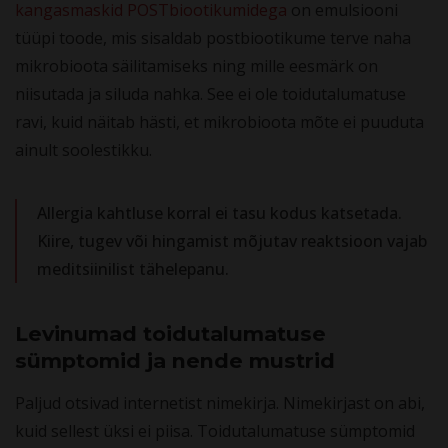
kangasmaskid POSTbiootikumidega
on emulsiooni
tüüpi toode, mis sisaldab postbiootikume terve naha
mikrobioota säilitamiseks ning mille eesmärk on
niisutada ja siluda nahka. See ei ole toidutalumatuse
ravi, kuid näitab hästi, et mikrobioota mõte ei puuduta
ainult soolestikku.
Allergia kahtluse korral ei tasu kodus katsetada.
Kiire, tugev või hingamist mõjutav reaktsioon vajab
meditsiinilist tähelepanu.
Levinumad toidutalumatuse
sümptomid ja nende mustrid
Paljud otsivad internetist nimekirja. Nimekirjast on abi,
kuid sellest üksi ei piisa. Toidutalumatuse sümptomid