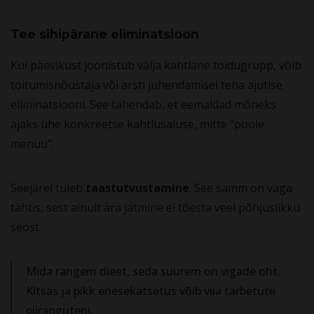
Tee sihipärane eliminatsioon
Kui päevikust joonistub välja kahtlane toidugrupp, võib
toitumisnõustaja või arsti juhendamisel teha ajutise
eliminatsiooni. See tähendab, et eemaldad mõneks
ajaks ühe konkreetse kahtlusaluse, mitte “poole
menüü”.
Seejärel tuleb
taastutvustamine
. See samm on väga
tähtis, sest ainult ära jätmine ei tõesta veel põhjuslikku
seost.
Mida rangem dieet, seda suurem on vigade oht.
Kitsas ja pikk enesekatsetus võib viia tarbetute
piiranguteni.