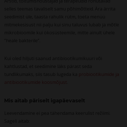
Arstid, toitumisnõustajad ja terapeudid rõhutavad
selles teemas tavaliselt samu põhimõtteid. Ära ärrita
seedimist üle, taasta rahulik rütm, toeta menüü
mitmekesisust nii palju kui sinu taluvus lubab ja mõtle
mikrobioomile kui ökosüsteemile, mitte ainult ühele
“heale bakterile”.
Kui oled hiljuti saanud antibiootikumikuuri või
kahtlustad, et seedimine läks pärast seda
tundlikumaks, siis tasub lugeda ka
probiootikumide ja
antibiootikumide koosmõjust
.
Mis aitab päriselt igapäevaselt
Leevendamine ei pea tähendama keerulist režiimi.
Sageli aitab: