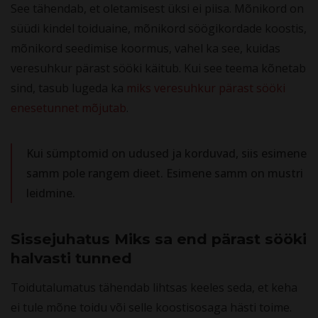
See tähendab, et oletamisest üksi ei piisa. Mõnikord on
süüdi kindel toiduaine, mõnikord söögikordade koostis,
mõnikord seedimise koormus, vahel ka see, kuidas
veresuhkur pärast sööki käitub. Kui see teema kõnetab
sind, tasub lugeda ka
miks veresuhkur pärast sööki
enesetunnet mõjutab
.
Kui sümptomid on udused ja korduvad, siis esimene
samm pole rangem dieet. Esimene samm on mustri
leidmine.
Sissejuhatus Miks sa end pärast sööki
halvasti tunned
Toidutalumatus tähendab lihtsas keeles seda, et keha
ei tule mõne toidu või selle koostisosaga hästi toime.