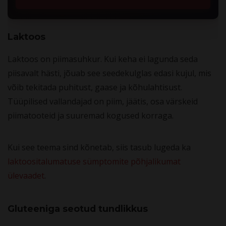
Laktoos
Laktoos on piimasuhkur. Kui keha ei lagunda seda
piisavalt hästi, jõuab see seedekulglas edasi kujul, mis
võib tekitada puhitust, gaase ja kõhulahtisust.
Tüüpilised vallandajad on piim, jäätis, osa värskeid
piimatooteid ja suuremad kogused korraga.
Kui see teema sind kõnetab, siis tasub lugeda ka
laktoositalumatuse sümptomite põhjalikumat
ülevaadet
.
Gluteeniga seotud tundlikkus