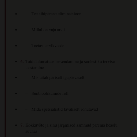
Tee sihipärane eliminatsioon
Millal on vaja arsti
Toetav tervikvaade
Toidutalumatuse leevendamine ja soolestiku tervise
taastamine
Mis aitab päriselt igapäevaselt
Sünbiootikumide roll
Mida spetsialistid tavaliselt rõhutavad
Kokkuvõte ja sinu järgmised sammud parema heaolu
suunas