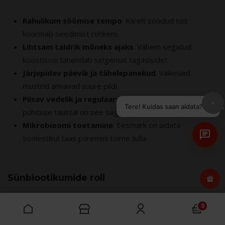
Rahulikum söömise tempo
. Kiirelt söödud toit
koormab seedimist rohkem.
Lihtsam taldrik mõneks ajaks
. Vähem segatud
koostisosi tähendab selgemat tagasisidet.
Järjepidev päevik ja tähelepanekud
. Väikesed
mustrid annavad suure pildi.
Piisav vedelik ja regulaarne rütm
. Kõhukinnisuse ja
×
Tere! Kuidas saan aidata?
puhituse taustal on see sageli alahinnatud.
Mikrobioomi toetamine
. Eesmärk on aidata
soolestikul taas paremini toime tulla.
Sünbiootikumide roll
Soolestiku toetamisest rääkides kuuleb sageli mõisteid
0
prebiootikumid, probiootikumid ja postbiootikumid.