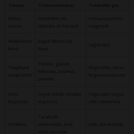
Tunnus
Toidutalumatus
Toiduallergia
Kehas
Seedimine või
Immuunsüsteem
toimuv
talumine on häiritud
reageerib
Reaktsiooni
Sageli hilisem või
Sageli kiire
kiirus
hajus
Puhitus, gaasid,
Tüüpilised
Nõgestõbi, turse,
kõhuvalu, väsimus,
sümptomid
hingamisraskused
peavalu
Seos
Sageli sõltub söödud
Väga väike kogus
kogusega
kogusest
võib vallandada
Tavaliselt
Ohtlikkus
ebameeldiv, kuid
Võib olla eluohtlik
mitte eluohtlik