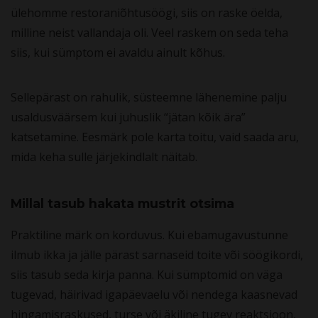
ülehomme restoraniõhtusöögi, siis on raske öelda,
milline neist vallandaja oli. Veel raskem on seda teha
siis, kui sümptom ei avaldu ainult kõhus.
Sellepärast on rahulik, süsteemne lähenemine palju
usaldusväärsem kui juhuslik “jätan kõik ära”
katsetamine. Eesmärk pole karta toitu, vaid saada aru,
mida keha sulle järjekindlalt näitab.
Millal tasub hakata mustrit otsima
Praktiline märk on korduvus. Kui ebamugavustunne
ilmub ikka ja jälle pärast sarnaseid toite või söögikordi,
siis tasub seda kirja panna. Kui sümptomid on väga
tugevad, häirivad igapäevaelu või nendega kaasnevad
hingamisraskused, turse või äkiline tugev reaktsioon,