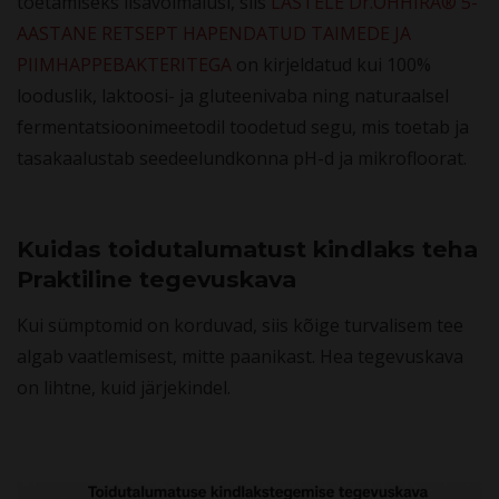
toetamiseks lisavõimalusi, siis
LASTELE Dr.OHHIRA® 5-
AASTANE RETSEPT HAPENDATUD TAIMEDE JA
PIIMHAPPEBAKTERITEGA
on kirjeldatud kui 100%
looduslik, laktoosi- ja gluteenivaba ning naturaalsel
fermentatsioonimeetodil toodetud segu, mis toetab ja
tasakaalustab seedeelundkonna pH-d ja mikrofloorat.
Kuidas toidutalumatust kindlaks teha
Praktiline tegevuskava
Kui sümptomid on korduvad, siis kõige turvalisem tee
algab vaatlemisest, mitte paanikast. Hea tegevuskava
on lihtne, kuid järjekindel.