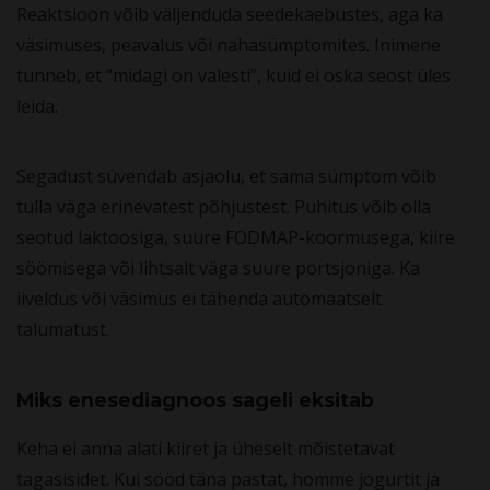
Reaktsioon võib väljenduda seedekaebustes, aga ka
väsimuses, peavalus või nahasümptomites. Inimene
tunneb, et “midagi on valesti”, kuid ei oska seost üles
leida.
Segadust süvendab asjaolu, et sama sümptom võib
tulla väga erinevatest põhjustest. Puhitus võib olla
seotud laktoosiga, suure FODMAP-koormusega, kiire
söömisega või lihtsalt väga suure portsjoniga. Ka
iiveldus või väsimus ei tähenda automaatselt
talumatust.
Miks enesediagnoos sageli eksitab
Keha ei anna alati kiiret ja üheselt mõistetavat
tagasisidet. Kui sööd täna pastat, homme jogurtit ja