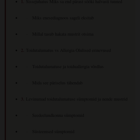
Sissejuhatus Miks sa end pärast sööki halvasti tunned
Miks enesediagnoos sageli eksitab
Millal tasub hakata mustrit otsima
Toidutalumatus vs Allergia Olulised erinevused
Toidutalumatuse ja toiduallergia võrdlus
Mida see päriselus tähendab
Levinumad toidutalumatuse sümptomid ja nende mustrid
Seedeelundkonna sümptomid
Süsteemsed sümptomid