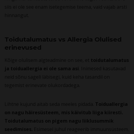
siis ei ole see enam isetegemise teema, vaid vajab arsti
hinnangut.
Toidutalumatus vs Allergia Olulised
erinevused
Kõige olulisem algteadmine on see, et
toidutalumatus
ja toiduallergia ei ole sama asi
. Inimesed kasutavad
neid sõnu sageli läbisegi, kuid keha tasandil on
tegemist erinevate olukordadega.
Lihtne kujund aitab seda meeles pidada.
Toiduallergia
on nagu häiresüsteem, mis käivitub liiga kiiresti.
Toidutalumatus on pigem nagu liiklusummik
seedimises.
Esimesel juhul reageerib immuunsüsteem.