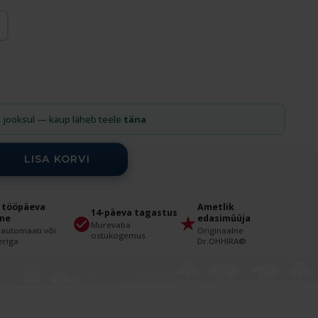
n
jooksul — kaup läheb teele
täna
LISA KORVI
 tööpäeva
Ametlik
14-päeva tagastus
rne
edasimüüja
Murevaba
iautomaati või
Originaalne
ostukogemus
eriga
Dr.OHHIRA®