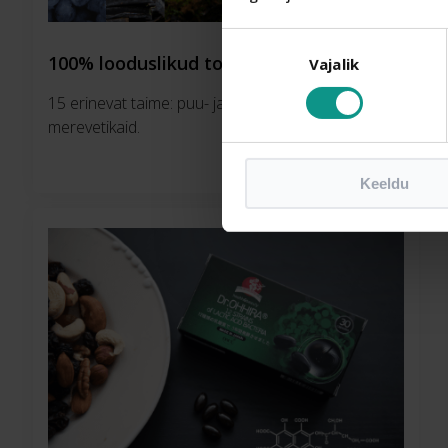
Nõusoleku
100% looduslikud toorained
Vajalik
valik
15 erinevat taime: puu- ja köögivilju, marju, seeni,
merevetikaid.
Keeldu