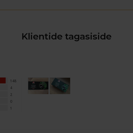
Klientide tagasiside
148
4
2
0
1