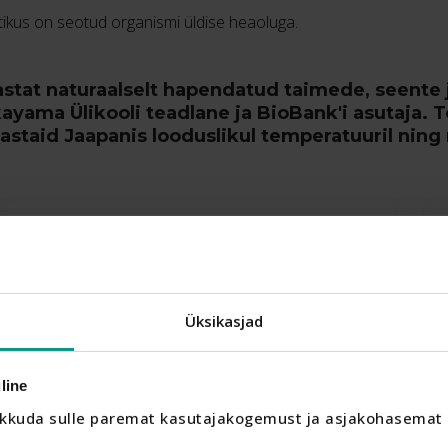
stikus on seotud organismi üldise heaoluga.
t naturaalselt hapendatud taimede, seente ja 
kayama Ülikooli teadlane ja BioBank'i asutaja.
taid Jaapanis looduslikul temperatuuril ning
Üksikasjad
line
kkuda sulle paremat kasutajakogemust ja asjakohasemat s