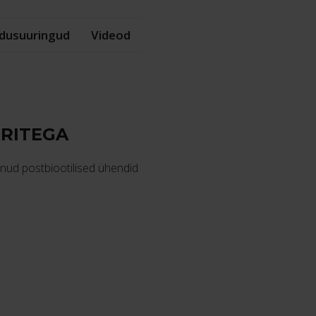
dusuuringud
Videod
ERITEGA
tunud postbiootilised ühendid