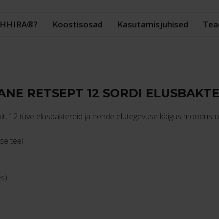
kogus
.OHHIRA®?
Koostisosad
Kasutamisjuhised
Tea
ANE RETSEPT 12 SORDI ELUSBAKT
 toit, 12 tüve elusbaktereid ja nende elutegevuse käigus moodus
se teel
es)