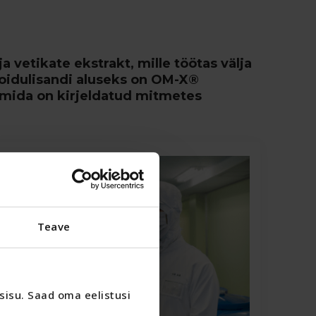
vetikate ekstrakt, mille töötas välja
 Toidulisandi aluseks on OM-X®
 mida on kirjeldatud mitmetes
Teave
isu. Saad oma eelistusi 