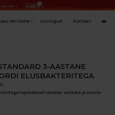
0
0.00
€
Logi sisse
asu tervisele
Uuringud
Kontakt
 STANDARD 3-AASTANE
SORDI ELUSBAKTERITEGA
ut
kteritega hapendatud taimede, vetikate ja seente