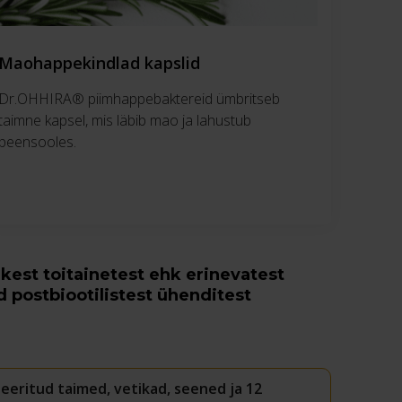
Maohappekindlad kapslid
Dr.OHHIRA® piimhappebaktereid ümbritseb
taimne kapsel, mis läbib mao ja lahustub
peensooles.
kest toitainetest ehk erinevatest
 postbiootilistest ühenditest
eeritud taimed, vetikad, seened ja 12