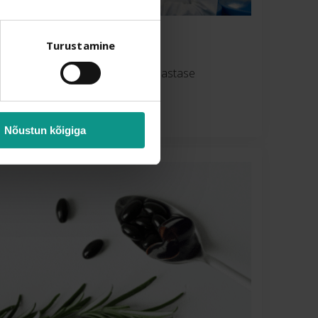
Fermenteerimine
Turustamine
Naturaalne tootmisprotsess 3-aastase
hapendamise
teel.
Nõustun kõigiga