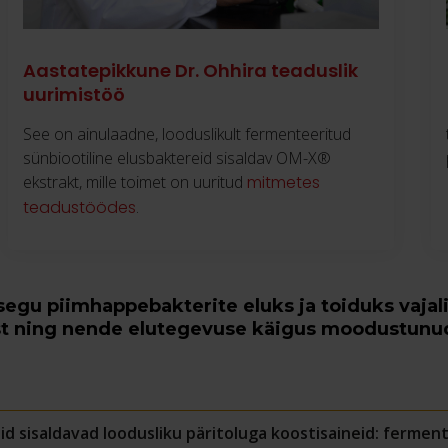
Aastatepikkune Dr. Ohhira teaduslik
uurimistöö
See on ainulaadne, looduslikult fermenteeritud
sünbiootiline elusbaktereid sisaldav OM-X®
ekstrakt, mille toimet on uuritud
mitmetes
teadustöödes
.
egu piimhappebakterite eluks ja toiduks vajali
est ning nende elutegevuse käigus moodustunud
 sisaldavad loodusliku päritoluga koostisaineid: ferment