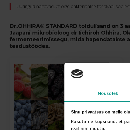
Uuringud näitavad, et õige bakteriaalne tasakaal soole
Dr.OHHIRA® STANDARD toidulisand on 3 aasta
Jaapani mikrobioloog dr Iichiroh Ohhira, O
fermenteerimissegu, mida hapendatakse aas
teadustöödes.
Nõusolek
Sinu privaatsus on meile olu
Kasutame küpsiseid, et pa
igal ajal muuta.