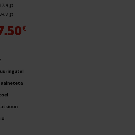
17,4 g)
34,8 g)
Price
7.50
€
range:
32.00€
e
through
 uuringutel
57.50€
isaaineteta
psel
tatsioon
id