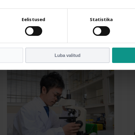
Piimhappebakterid (varem nimetatud
Eelistused
Statistika
ka kui probiootikumid)
Lisatakse 12 erinevat hoolikalt valitud tüve
elusbaktereid.
Luba valitud