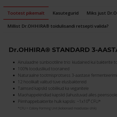
Tootest pikemalt
Kasutegurid
Miks just Dr
Millist Dr.OHHIRA® toidulisandi retsepti valida?
Dr.OHHIRA® STANDARD 3-AAST
Ainulaadne sünbiootiline trio: kiudained kui bakterite
100% looduslikud toorained
Naturaalne tootmisprotsess 3-aastase fermenteerimi
12 hoolikalt valitud tüve elusbaktereid
Taimsed kapslid sobilikud ka veganitele
Maohappekindlad kapslid (lahustuvad alles peensool
Piimhappebakterite hulk kapslis: ~1x10⁹ CFU*
*CFU = Colony Forming Unit (kolooniaid moodustav ühik)