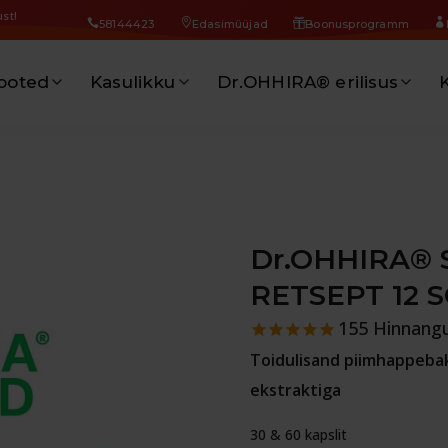
st!
58144423
Edasimüüjad
Boonusprogramm
ooted
Kasulikku
Dr.OHHIRA® erilisus
K
Dr.OHHIRA®
RETSEPT 12 
155
Hinnang
Toidulisand piimhappeba
ekstraktiga
30 & 60 kapslit