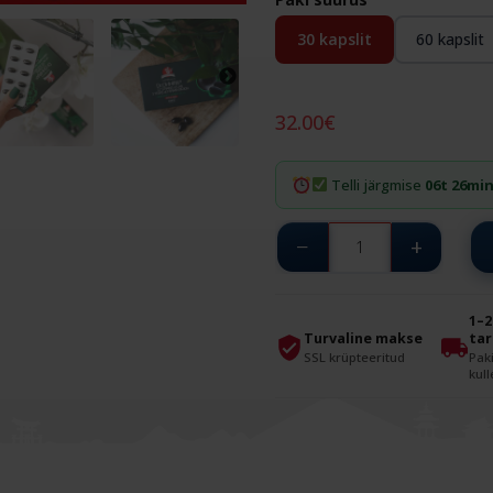
30 kapslit
60 kapslit
32.00
€
Telli järgmise
06t 26mi
Dr.OHHIRA®
−
+
STANDARD
3-
1–2
AASTANE
Turvaline makse
ta
SSL krüpteeritud
Pak
RETSEPT
kull
12
SORDI
ELUSBAKTERITEGA