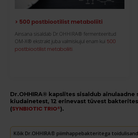
> 500 postbiootilist metaboliiti
Ainsana sisaldab Dr.OHHIRA® fermenteeritud
OM-X® ekstrakt juba valmiskujul enam kui
500
postbiootilist metaboliiti
.
Dr.OHHIRA® kapslites sisaldub ainulaadne s
kiudainetest, 12 erinevast tüvest bakterit
SYNBIOTIC TRIO®
(
).
Kõik Dr.OHHIRA® piimhappebakteritega toidulisandid