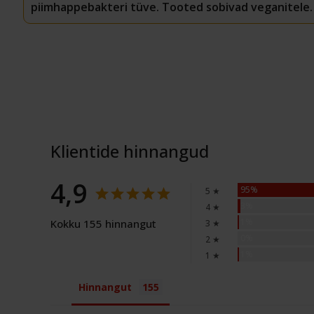
piimhappebakteri tüve. Tooted sobivad veganitele.
Klientide hinnangud
4,9
95%
5 ★
3%
4 ★
1%
Kokku 155 hinnangut
3 ★
0%
2 ★
1%
1 ★
Hinnangut