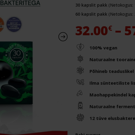
30 kapslit pakk
(Netokogus: 
60 kapslit pakk
(Netokogus: 
32.00
–
5
€
100% vegan
Naturaalne toorain
Põhineb teaduslikel
Ilma sünteetiliste l
Maohappekindel ka
Naturaalne fermen
12 tüve elusbaktere
Paki suurus