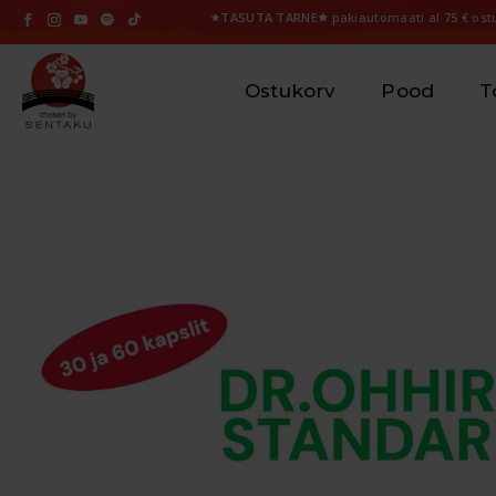
🟊
TASUTA TARNE🟊
pakiautomaati al
75 €
ostu
Ostukorv
Pood
T