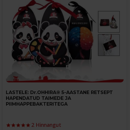
variants.
The
options
may
be
chosen
on
the
product
page
LASTELE: Dr.OHHIRA® 5-AASTANE RETSEPT
HAPENDATUD TAIMEDE JA
PIIMHAPPEBAKTERITEGA
2
Hinnangut