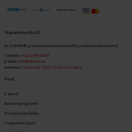
Orgaaniline Elu OÜ
Dr.OHHIRA® probiootilised toidulisandid ja nahahooldustooted.
Telefon:
(+372) 58144423
E-mail:
info@ohhira.ee
Aadress:
Pärnu mnt 139d/2 3. korrus,Tallinn
Pood
E-pood
Boonusprogramm
Privaatsuspoliitika
Taganemisõigus