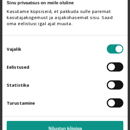
Sinu privaatsus on meile oluline
Kasutame küpsiseid, et pakkuda sulle paremat 
kasutajakogemust ja asjakohasemat sisu. Saad 
oma eelistusi igal ajal muuta.
Algne
Current
101.00
€
85.85
€
hind
price
LISA KORVI
oli:
is:
Nõusoleku
101.00€.
85.85€.
Vajalik
valik
MEIE #1 TOODE
-10%
Eelistused
Statistika
Turustamine
Nõustun kõigiga