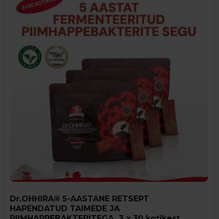
Dr.OHHIRA® 5-AASTANE RETSEPT
HAPENDATUD TAIMEDE JA
PIIMHAPPEBAKTERITEGA, 3 x 30 kotikest