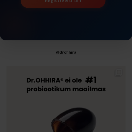
Registreeru siin
@drohhira