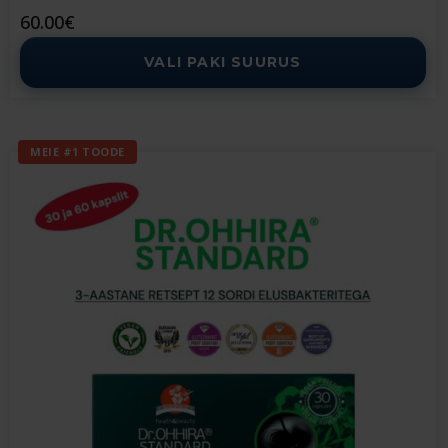
60.00
€
VALI PAKI SUURUS
MEIE #1 TOODE
This
product
has
multiple
variants.
The
options
may
be
chosen