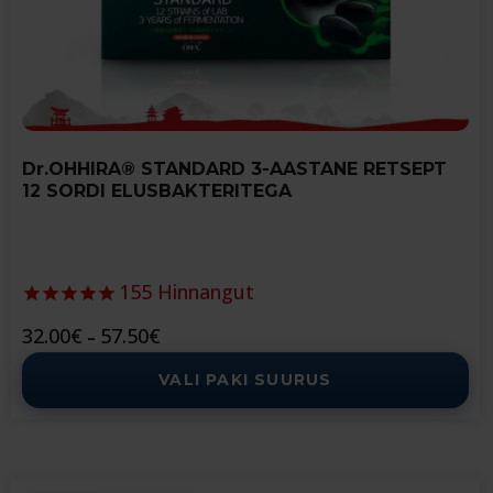
on
the
product
page
Dr.OHHIRA® STANDARD 3-AASTANE RETSEPT
12 SORDI ELUSBAKTERITEGA
155
Hinnangut
Price
32.00
€
57.50
€
–
range:
VALI PAKI SUURUS
32.00€
through
57.50€