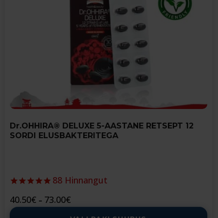
options
may
be
chosen
on
the
product
page
Dr.OHHIRA® DELUXE 5-AASTANE RETSEPT 12
SORDI ELUSBAKTERITEGA
88
Hinnangut
Price
40.50
€
73.00
€
–
range: