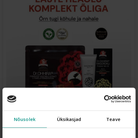
Nõusolek
Üksikasjad
Teave
Lapse Komplekt Õliga