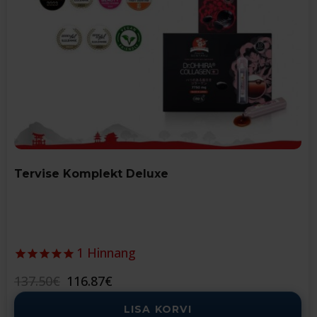
Tervise Komplekt Deluxe
1
Hinnang
Algne
Current
137.50
€
116.87
€
hind
price
LISA KORVI
oli:
is: