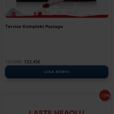
Tervise Komplekt Pastaga
Algne
Current
157.00
€
133.45
€
hind
price
LISA KORVI
oli:
is:
157.00€.
133.45€.
-15%