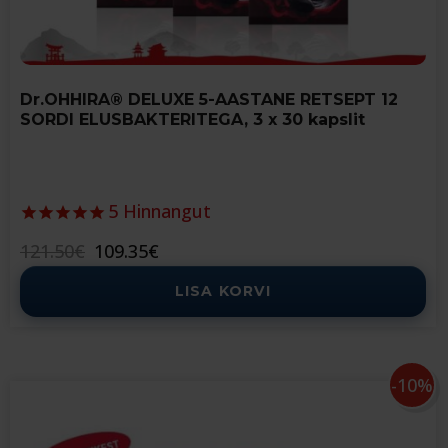
Dr.OHHIRA® DELUXE 5-AASTANE RETSEPT 12
SORDI ELUSBAKTERITEGA, 3 x 30 kapslit
5
Hinnangut
Algne
Current
121.50
€
109.35
€
hind
price
LISA KORVI
oli:
is:
121.50€.
109.35€.
-10%