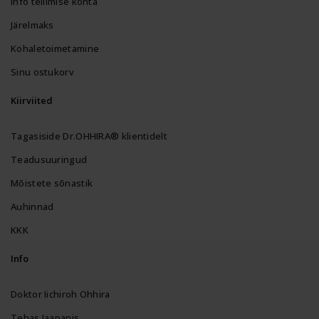
Info tellimise kohta
Järelmaks
Kohaletoimetamine
Sinu ostukorv
Kiirviited
Tagasiside Dr.OHHIRA® klientidelt
Teadusuuringud
Mõistete sõnastik
Auhinnad
KKK
Info
Doktor Iichiroh Ohhira
Tehas Jaapanis