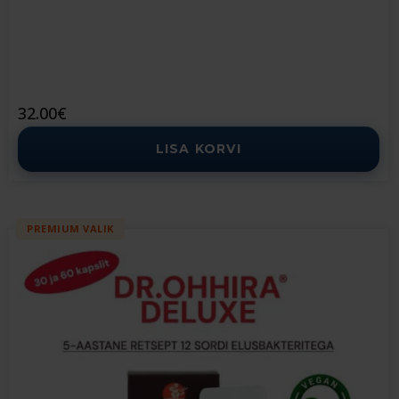
32.00
€
LISA KORVI
PREMIUM VALIK
This
product
has
multiple
variants.
The