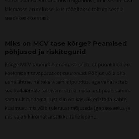
See ei asenda vereanalüüsi tõlgendust, kuid sobib hästi
laiemasse arutelusse, kus räägitakse toitumisest ja
seedekeskkonnast.
Miks on MCV tase kõrge? Peamised
põhjused ja riskitegurid
Kõrge MCV tähendab enamasti seda, et punalibled on
keskmiselt tavapärasest suuremad. Põhjus võib olla
üsna lihtne, näiteks vitamiinipuudus, aga vahel viitab
see ka laiemale tervisemustrile, mida arst peab samm-
sammult hindama. Just siin on kasulik eristada kahte
küsimust: mis võib tulemust mõjutada igapäevaelus ja
mis vajab kiiremat arstlikku tähelepanu.