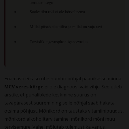
omastamisega
Soolestiku roll ei ole kõrvalteema
Millal piisab elustiilist ja millal on vaja ravi
Tervislik tegevusplaan igapäevaelus
Enamasti ei tasu ühe numbri põhjal paanikasse minna.
MCV veres kõrge
ei ole diagnoos, vaid vihje. See ütleb
arstile, et punaliblede keskmine suurus on
tavapärasest suurem ning selle põhjal saab hakata
otsima põhjust. Mõnikord on taustaks vitamiinipuudus,
mõnikord alkoholitarvitamine, mõnikord mõni muu
tervisemure. Vahel mõjutab tulemust ka vanus.