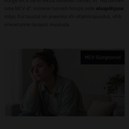
Kõrge MCV ise ei tekita tavaliselt tunnet, et “ma tunnen
oma MCV-d”. Inimene tunneb hoopis selle
aluspõhjuse
mõju. Kui taustal on aneemia või vitamiinipuudus, võib
enesetunne tasapisi muutuda.