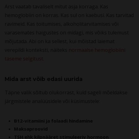
Arst vaatab tavaliselt mitut asja korraga. Kas
hemoglobiin on korras. Kas sul on kaebusi. Kas tarvitad
ravimeid. Kas toitumises, alkoholitarvitamises või
varasemates haigustes on midagi, mis võiks tulemust
mõjutada. Abi on ka sellest, kui mõistad laiemat
verepildi konteksti, näiteks
normaalse hemoglobiini
taseme selgitust
.
Mida arst võib edasi uurida
Täpne valik sõltub olukorrast, kuid sageli mõeldakse
järgmistele analüüsidele või küsimustele:
B12-vitamiini ja folaadi hindamine
Maksaproovid
TSH ehk kilpnääret stimuleeriv hormoon