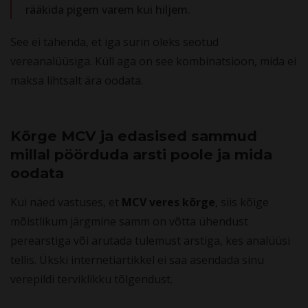
rääkida pigem varem kui hiljem.
See ei tähenda, et iga surin oleks seotud
vereanalüüsiga. Küll aga on see kombinatsioon, mida ei
maksa lihtsalt ära oodata.
Kõrge MCV ja edasised sammud
millal pöörduda arsti poole ja mida
oodata
Kui näed vastuses, et
MCV veres kõrge
, siis kõige
mõistlikum järgmine samm on võtta ühendust
perearstiga või arutada tulemust arstiga, kes analüüsi
tellis. Ükski internetiartikkel ei saa asendada sinu
verepildi terviklikku tõlgendust.