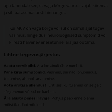
aga tähendab see, et väga kõrge väärtus vajab kiiremat
ja sihipärasemat arsti hinnangut.
Kui MCV on väga kõrge või sul on samal ajal tugev
väsimus, hingeldus, neuroloogilised sümptomid või
kiiresti halvenev enesetunne, ära jää ootama.
Lihtne tegevusjärjestus
Vaata tervikpilti.
Ära loe ainult ühte numbrit.
Pane kirja sümptomid.
Väsimus, surinad, õhupuudus,
toitumine, alkoholitarvitamine.
Võta arstiga ühendust.
Eriti siis, kui tulemus on selgelt
kõrgenenud või sul on kaebusi.
Ära alusta pimesi raviga.
Põhjus peab enne olema
mõistlikult läbi mõeldud.