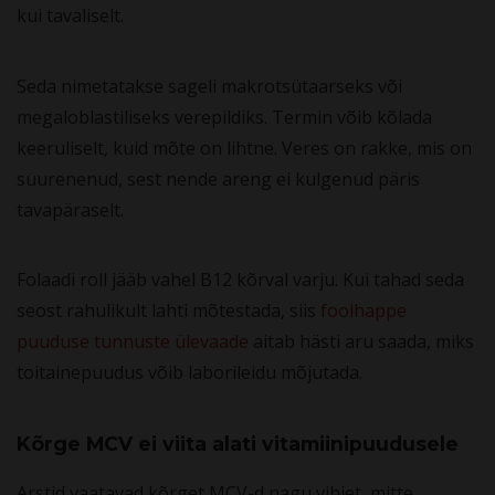
kui tavaliselt.
Seda nimetatakse sageli makrotsütaarseks või
megaloblastiliseks verepildiks. Termin võib kõlada
keeruliselt, kuid mõte on lihtne. Veres on rakke, mis on
suurenenud, sest nende areng ei kulgenud päris
tavapäraselt.
Folaadi roll jääb vahel B12 kõrval varju. Kui tahad seda
seost rahulikult lahti mõtestada, siis
foolhappe
puuduse tunnuste ülevaade
aitab hästi aru saada, miks
toitainepuudus võib laborileidu mõjutada.
Kõrge MCV ei viita alati vitamiinipuudusele
Arstid vaatavad kõrget MCV-d nagu vihjet, mitte