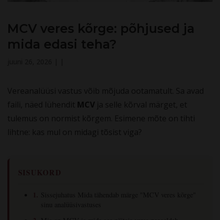
MCV veres kõrge: põhjused ja
mida edasi teha?
juuni 26, 2026
|
|
Vereanalüüsi vastus võib mõjuda ootamatult. Sa avad
faili, näed lühendit
MCV
ja selle kõrval märget, et
tulemus on normist kõrgem. Esimene mõte on tihti
lihtne: kas mul on midagi tõsist viga?
SISUKORD
Sissejuhatus Mida tähendab märge "MCV veres kõrge"
sinu analüüsivastuses