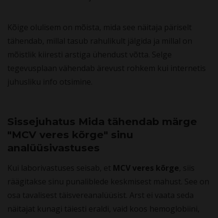
Kõige olulisem on mõista, mida see näitaja päriselt
tähendab, millal tasub rahulikult jälgida ja millal on
mõistlik kiiresti arstiga ühendust võtta. Selge
tegevusplaan vähendab ärevust rohkem kui internetis
juhusliku info otsimine.
Sissejuhatus Mida tähendab märge
"MCV veres kõrge" sinu
analüüsivastuses
Kui laborivastuses seisab, et
MCV veres kõrge
, siis
räägitakse sinu punaliblede keskmisest mahust. See on
osa tavalisest täisvereanalüüsist. Arst ei vaata seda
näitajat kunagi täiesti eraldi, vaid koos hemoglobiini,