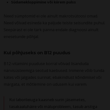
Südamekloppimine või kiirem pulss
Need sümptomid ei ole ainult makrotsütoosi omad.
Need võivad esineda ka paljude teiste seisundite puhul.
Seepärast ei ole tark panna endale diagnoosi ainult
enesetunde põhjal.
Kui põhjuseks on B12 puudus
B12-vitamiini puuduse korral võivad lisanduda
närvisüsteemiga seotud kaebused. Inimene võib tunda
kätes või jalgades surinat, ebakindlust kõndimisel või
märgata, et mõtlemine on udusem kui varem.
Kui laborileiuga kaasneb surin jäsemetes,
tasakaaluhäire või mäluprobleem, tasub arstiga