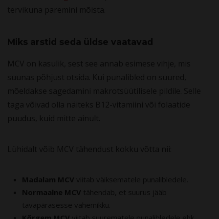
tervikuna paremini mõista.
Miks arstid seda üldse vaatavad
MCV on kasulik, sest see annab esimese vihje, mis
suunas põhjust otsida. Kui punalibled on suured,
mõeldakse sagedamini makrotsüütilisele pildile. Selle
taga võivad olla näiteks B12-vitamiini või folaatide
puudus, kuid mitte ainult.
Lühidalt võib MCV tähendust kokku võtta nii:
Madalam MCV
viitab väiksematele punalibledele.
Normaalne MCV
tähendab, et suurus jääb
tavapärasesse vahemikku.
Kõrgem MCV
viitab suurematele punalibledele ehk