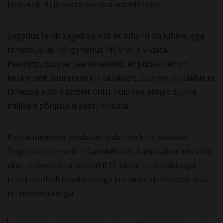
hematokriti ja teiste vereparameetritega.
Segadus tekib sageli sellest, et lühend on lühike, aga
tähendus lai. Kõrgenenud MCV võib viidata
makrotsütoosile. See tähendab, et punalibled on
keskmiselt suuremad kui tavaliselt. Suurem punalible ei
tähenda automaatselt ohtu, kuid see annab suuna,
milliseid põhjuseid edasi hinnata.
Paljud inimesed loodavad leida ühe kiire vastuse.
Tegelik elu on veidi nüansirikkam. Sama laborileid võib
ühel inimesel olla seotud B12-vitamiini puudusega,
teisel alkoholi tarvitamisega ja kolmandal hoopis muu
terviseseisundiga.