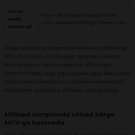
See on
Vanus võib näitajat mõjutada, kuid ei
ainult
seleta automaatselt kõrget tulemust ära
vanuse asi
Kõige rahulikum ja targem lähenemine on võtta kõrget
MCV-d kui märki, et keha vajab täpsemat kuulamist.
Mõni põhjus on hästi korrigeeritav. Mõni vajab
kiiremat arstiabi. Selge tegevusplaan algab alati samast
kohast: vaata tulemust koos ülejäänud vereanalüüsi,
sümptomite, toitumise ja võimalike riskiteguritega.
Millised sümptomid võivad kõrge
MCV-ga kaasneda