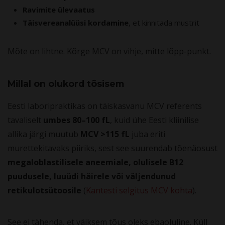
Ravimite ülevaatus
Täisvereanalüüsi kordamine
, et kinnitada mustrit
Mõte on lihtne. Kõrge MCV on vihje, mitte lõpp-punkt.
Millal on olukord tõsisem
Eesti laboripraktikas on täiskasvanu MCV referents
tavaliselt
umbes 80–100 fL
, kuid ühe Eesti kliinilise
allika järgi muutub
MCV >115 fL
juba eriti
murettekitavaks piiriks, sest see suurendab tõenäosust
megaloblastilisele aneemiale, olulisele B12
puudusele, luuüdi häirele või väljendunud
retikulotsütoosile
(
Kantesti selgitus MCV kohta
).
See ei tähenda, et väiksem tõus oleks ebaoluline. Küll