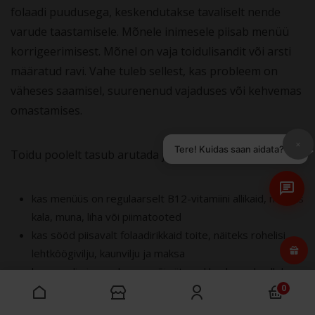
folaadi puudusega, keskendutakse tavaliselt nende
varude taastamisele. Mõnele inimesele piisab menüü
korrigeerimisest. Mõnel on vaja toidulisandit või arsti
määratud ravi. Vahe tuleb sellest, kas probleem on
väheses saamisel, suurenenud vajaduses või kehvemas
omastamises.
×
Tere! Kuidas saan aidata?
Toidu poolelt tasub arutada järgmisi küsimusi:
kas menüüs on regulaarselt B12-vitamiini allikaid, näiteks
kala, muna, liha või piimatooted
kas sööd piisavalt folaadirikkaid toite, näiteks rohelisi
lehtköögivilju, kaunvilju ja maksa
kas seedimine on korras või viitavad kaebused sellele,
0
et toitaineid ei omastata hästi
kas alkoholitarvitamine võib taastumist aeglustada