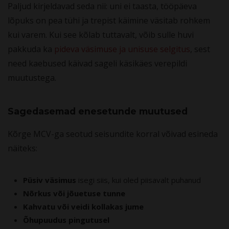
Paljud kirjeldavad seda nii: uni ei taasta, tööpäeva
lõpuks on pea tühi ja trepist käimine väsitab rohkem
kui varem. Kui see kõlab tuttavalt, võib sulle huvi
pakkuda ka
pideva väsimuse ja unisuse selgitus
, sest
need kaebused käivad sageli käsikäes verepildi
muutustega.
Sagedasemad enesetunde muutused
Kõrge MCV-ga seotud seisundite korral võivad esineda
näiteks:
Püsiv väsimus
isegi siis, kui oled piisavalt puhanud
Nõrkus või jõuetuse tunne
Kahvatu või veidi kollakas jume
Õhupuudus pingutusel