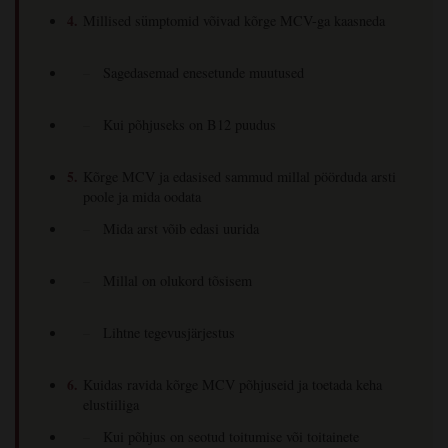
Millised sümptomid võivad kõrge MCV-ga kaasneda
Sagedasemad enesetunde muutused
Kui põhjuseks on B12 puudus
Kõrge MCV ja edasised sammud millal pöörduda arsti
poole ja mida oodata
Mida arst võib edasi uurida
Millal on olukord tõsisem
Lihtne tegevusjärjestus
Kuidas ravida kõrge MCV põhjuseid ja toetada keha
elustiiliga
Kui põhjus on seotud toitumise või toitainete