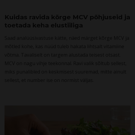
Kuidas ravida kõrge MCV põhjuseid ja
toetada keha elustiiliga
Saad analüüsivastuse kätte, näed märget kõrge MCV ja
mõtled kohe, kas nüüd tuleb hakata lihtsalt vitamiine
võtma. Tavaliselt on targem alustada teisest otsast.
MCV on nagu vihje teekonnal. Ravi valik sõltub sellest,
miks punalibled on keskmisest suuremad, mitte ainult
sellest, et number ise on normist väljas.