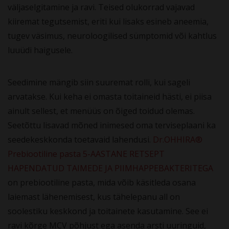
väljaselgitamine ja ravi. Teised olukorrad vajavad
kiiremat tegutsemist, eriti kui lisaks esineb aneemia,
tugev väsimus, neuroloogilised sümptomid või kahtlus
luuüdi haigusele.
Seedimine mängib siin suuremat rolli, kui sageli
arvatakse. Kui keha ei omasta toitaineid hästi, ei piisa
ainult sellest, et menüüs on õiged toidud olemas.
Seetõttu lisavad mõned inimesed oma terviseplaani ka
seedekeskkonda toetavaid lahendusi.
Dr.OHHIRA®
Prebiootiline pasta 5-AASTANE RETSEPT
HAPENDATUD TAIMEDE JA PIIMHAPPEBAKTERITEGA
on prebiootiline pasta, mida võib käsitleda osana
laiemast lähenemisest, kus tähelepanu all on
soolestiku keskkond ja toitainete kasutamine. See ei
ravi kõrge MCV põhjust ega asenda arsti uuringuid,