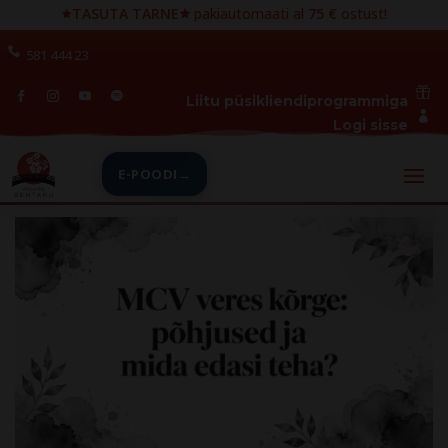
🟊
TASUTA TARNE🟊
pakiautomaati al
75 €
ostust!
581 444 23

Liitu püsikliendiprogrammiga

Logi sisse
E-POODI