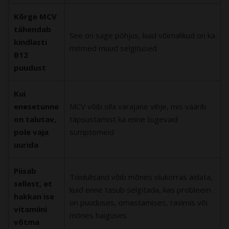
Kõrge MCV
tähendab
See on sage põhjus, kuid võimalikud on ka
kindlasti
mitmed muud selgitused
B12
puudust
Kui
enesetunne
MCV võib olla varajane vihje, mis väärib
on talutav,
täpsustamist ka enne tugevaid
pole vaja
sümptomeid
uurida
Piisab
Toidulisand võib mõnes olukorras aidata,
sellest, et
kuid enne tasub selgitada, kas probleem
hakkan ise
on puuduses, omastamises, ravimis või
vitamiini
mõnes haiguses
võtma