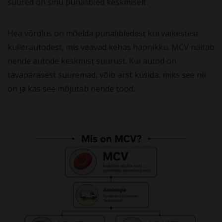
suured on sinu punalibled keskmiselt.
Hea võrdlus on mõelda punalibledest kui väikestest
kullerautodest, mis veavad kehas hapnikku. MCV näitab
nende autode keskmist suurust. Kui autod on
tavapärasest suuremad, võib arst küsida, miks see nii
on ja kas see mõjutab nende tööd.