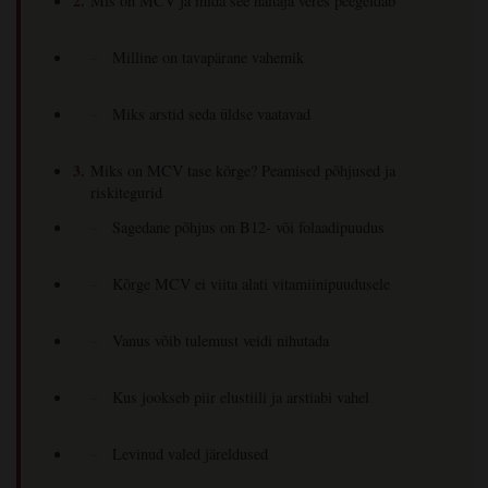
Mis on MCV ja mida see näitaja veres peegeldab
Milline on tavapärane vahemik
Miks arstid seda üldse vaatavad
Miks on MCV tase kõrge? Peamised põhjused ja
riskitegurid
Sagedane põhjus on B12- või folaadipuudus
Kõrge MCV ei viita alati vitamiinipuudusele
Vanus võib tulemust veidi nihutada
Kus jookseb piir elustiili ja arstiabi vahel
Levinud valed järeldused