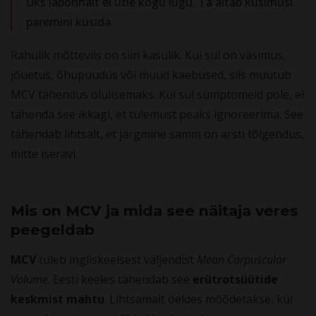
Üks laborinäit ei ütle kogu lugu. Ta aitab küsimusi
paremini küsida.
Rahulik mõtteviis on siin kasulik. Kui sul on väsimus,
jõuetus, õhupuudus või muud kaebused, siis muutub
MCV tähendus olulisemaks. Kui sul sümptomeid pole, ei
tähenda see ikkagi, et tulemust peaks ignoreerima. See
tähendab lihtsalt, et järgmine samm on arsti tõlgendus,
mitte iseravi.
Mis on MCV ja mida see näitaja veres
peegeldab
MCV
tuleb ingliskeelsest väljendist
Mean Corpuscular
Volume
. Eesti keeles tähendab see
erütrotsüütide
keskmist mahtu
. Lihtsamalt öeldes mõõdetakse, kui