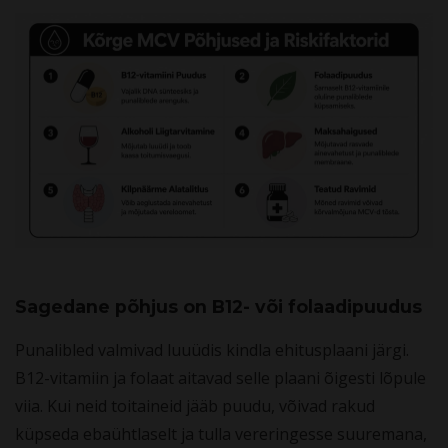
Sagedane põhjus on B12- või folaadipuudus
Punalibled valmivad luuüdis kindla ehitusplaani järgi.
B12-vitamiin ja folaat aitavad selle plaani õigesti lõpule
viia. Kui neid toitaineid jääb puudu, võivad rakud
küpseda ebaühtlaselt ja tulla vereringesse suuremana,