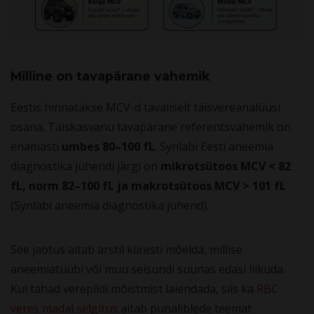
Milline on tavapärane vahemik
Eestis hinnatakse MCV-d tavaliselt täisvereanalüüsi
osana. Täiskasvanu tavapärane referentsvahemik on
enamasti
umbes 80–100 fL
. Synlabi Eesti aneemia
diagnostika juhendi järgi on
mikrotsütoos MCV < 82
fL, norm 82–100 fL ja makrotsütoos MCV > 101 fL
(Synlabi aneemia diagnostika juhend).
See jaotus aitab arstil kiiresti mõelda, millise
aneemiatüübi või muu seisundi suunas edasi liikuda.
Kui tahad verepildi mõistmist laiendada, siis ka
RBC
veres madal selgitus
aitab punaliblede teemat