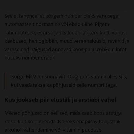
See ei tähenda, et kõrgem number oleks vanusega
automaatselt normaalne või ebaoluline. Pigem
tähendab see, et arsti jaoks loeb alati tervikpilt. Vanus,
kaebused, hemoglobiin, muud vereanalüüsid, ravimid ja
varasemad haigused annavad koos palju rohkem infot
kui üks number eraldi.
Kõrge MCV on suunaviit. Diagnoos sünnib alles siis,
kui vaadatakse ka põhjuseid selle numbri taga.
Kus jookseb piir elustiili ja arstiabi vahel
Mõned põhjused on sellised, mida saab koos arstiga
rahulikult korrigeerida. Näiteks ebapiisav toiduvalik,
alkoholi vähendamine või vitamiinipuuduse