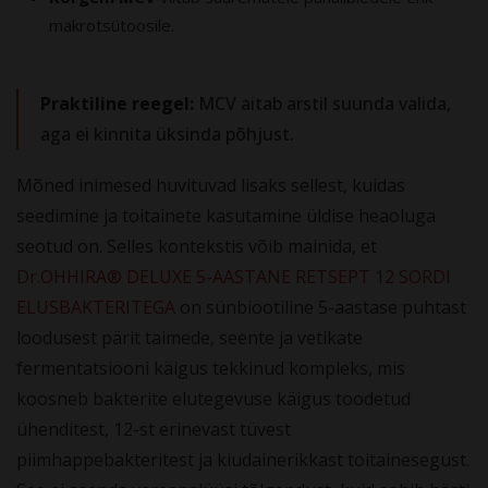
makrotsütoosile.
Praktiline reegel:
MCV aitab arstil suunda valida,
aga ei kinnita üksinda põhjust.
Mõned inimesed huvituvad lisaks sellest, kuidas
seedimine ja toitainete kasutamine üldise heaoluga
seotud on. Selles kontekstis võib mainida, et
Dr.OHHIRA® DELUXE 5-AASTANE RETSEPT 12 SORDI
ELUSBAKTERITEGA
on sünbiootiline 5-aastase puhtast
loodusest pärit taimede, seente ja vetikate
fermentatsiooni käigus tekkinud kompleks, mis
koosneb bakterite elutegevuse käigus toodetud
ühenditest, 12-st erinevast tüvest
piimhappebakteritest ja kiudainerikkast toitainesegust.