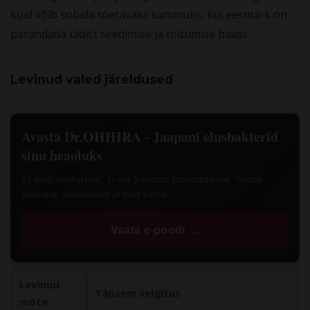
kuid võib sobida toetavaks sammuks, kui eesmärk on
parandada üldist seedimise ja toitumise baasi.
Levinud valed järeldused
Avasta Dr.OHHIRA - Jaapani elusbakterid
sinu heaoluks
12 sordi elusbakterit, 3- voi 5-aastane fermentatsioon. Toetab
seedimist, immuunsust ja naha tervist.
Vaata e-poodi →
Levinud
Täpsem selgitus
mõte