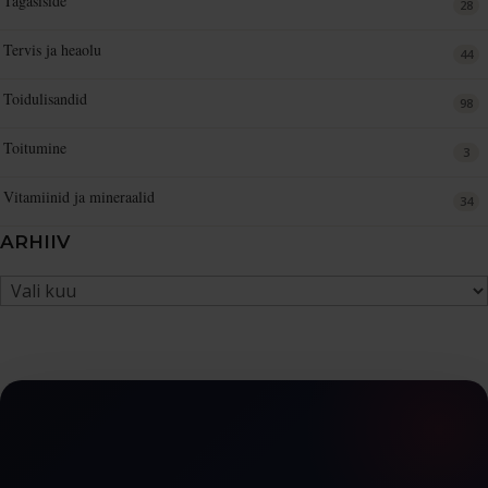
Tagasiside
28
Tervis ja heaolu
44
Toidulisandid
98
Toitumine
3
Vitamiinid ja mineraalid
34
ARHIIV
Arhiiv