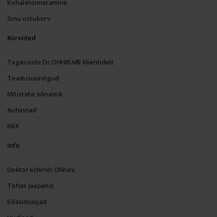
Kohaletoimetamine
Sinu ostukorv
Kiirviited
Tagasiside Dr.OHHIRA® klientidelt
Teadusuuringud
Mõistete sõnastik
Auhinnad
KKK
Info
Doktor Iichiroh Ohhira
Tehas Jaapanis
Edasimüüjad