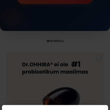
@drohhira