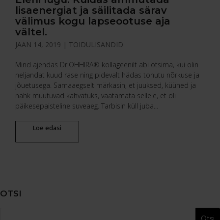
lisaenergiat ja säilitada särav
välimus kogu lapseootuse aja
vältel.
JAAN 14, 2019
|
TOIDULISANDID
Mind ajendas Dr.OHHIRA® kollageenilt abi otsima, kui olin
neljandat kuud rase ning pidevalt hädas tohutu nõrkuse ja
jõuetusega. Samaaegselt märkasin, et juuksed, küüned ja
nahk muutuvad kahvatuks, vaatamata sellele, et oli
päikesepaisteline suveaeg. Tarbisin küll juba...
Loe edasi
OTSI