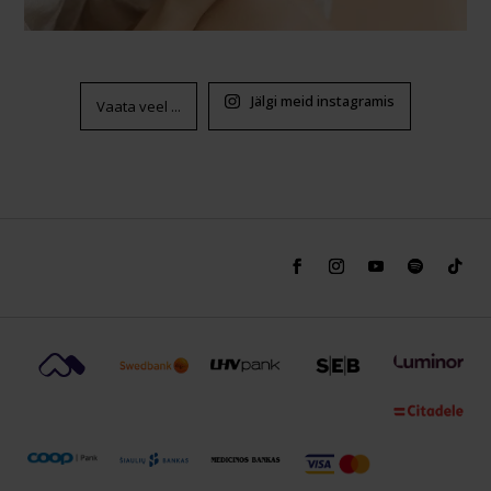
Jälgi meid instagramis
Vaata veel ...