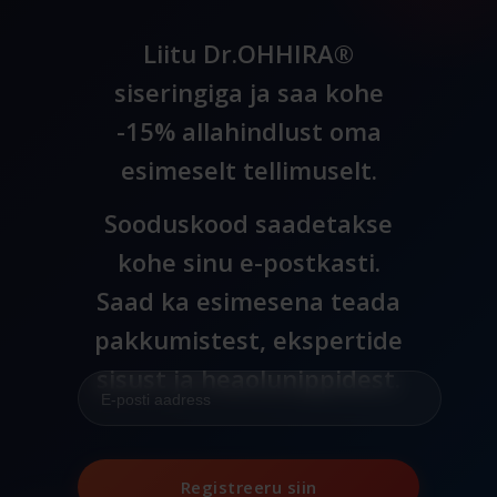
Liitu Dr.OHHIRA®
siseringiga ja saa kohe
-15% allahindlust oma
esimeselt tellimuselt.
Sooduskood saadetakse
kohe sinu e-postkasti.
Saad ka esimesena teada
pakkumistest, ekspertide
sisust ja heaolunippidest.
Registreeru siin