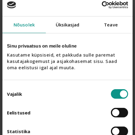
Nõusolek
Üksikasjad
Teave
Sinu privaatsus on meile oluline
Kasutame küpsiseid, et pakkuda sulle paremat 
kasutajakogemust ja asjakohasemat sisu. Saad 
oma eelistusi igal ajal muuta.
Nõusoleku
Vajalik
valik
Eelistused
Statistika