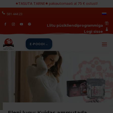
🟊
TASUTA TARNE🟊
pakiautomaati al
75 €
ostust!
581 444 23

Liitu püsikliendiprogrammiga

Logi sisse
E-POODI
Eleni lugu: Kuidas ammutada