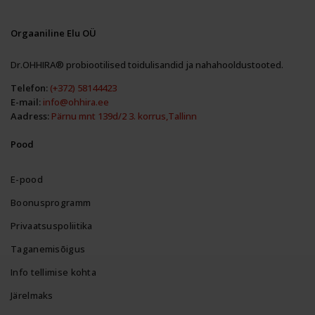
Orgaaniline Elu OÜ
Dr.OHHIRA® probiootilised toidulisandid ja nahahooldustooted.
Telefon:
(+372) 58144423
E-mail:
info@ohhira.ee
Aadress:
Pärnu mnt 139d/2 3. korrus,Tallinn
Pood
E-pood
Boonusprogramm
Privaatsuspoliitika
Taganemisõigus
Info tellimise kohta
Järelmaks