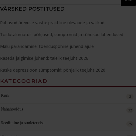
VÄRSKED POSTITUSED
Rahustid ärevuse vastu: praktiline ülevaade ja valikud
Toidutalumatus: põhjused, sümptomid ja tõhusad lahendused
Mälu parandamine: tõenduspõhine juhend ajule
Raseda jälgimise juhend: täielik teejuht 2026
Raske depressioon sümptomid: põhjalik teejuht 2026
KATEGOORIAD
Kõik
2
Nahahooldus
32
Seedimine ja sooletervise
25