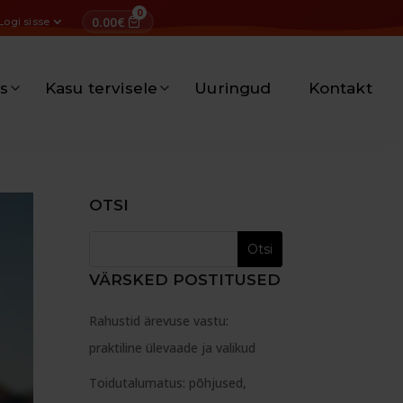
0
0.00
€
Logi sisse
s
Kasu tervisele
Uuringud
Kontakt
OTSI
VÄRSKED POSTITUSED
Rahustid ärevuse vastu:
praktiline ülevaade ja valikud
Toidutalumatus: põhjused,