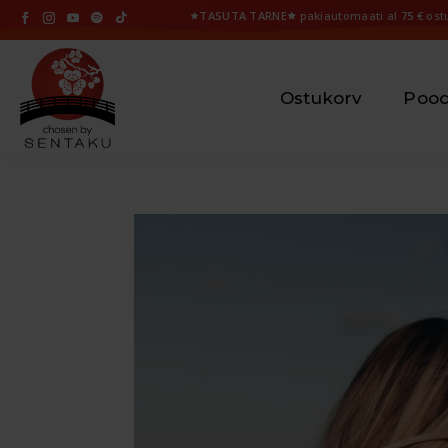
🟊
TASUTA TARNE🟊
pakiautomaati al
75 €
ostu
Ostukorv
Poo