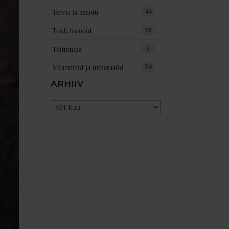
Tervis ja heaolu
44
Toidulisandid
98
Toitumine
3
Vitamiinid ja mineraalid
34
ARHIIV
Arhiiv