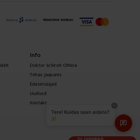
Info
delt
Doktor Iichiroh Ohhira
Tehas Jaapanis
Edasimüüjad
Uudised
Kontakt
×
Tere! Kuidas saan aidata?
Dr.OHHIRA®