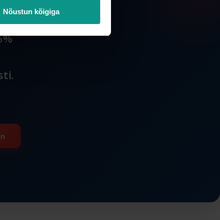
Nõustun kõigiga
15%
ti.
in