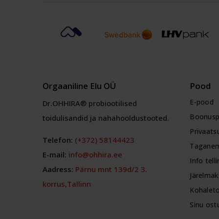
Orgaaniline Elu OÜ
Pood
E-pood
Dr.OHHIRA® probiootilised
Boonus
toidulisandid ja nahahooldustooted.
Privaatsu
Telefon:
(+372) 58144423
Taganem
E-mail:
info@ohhira.ee
Info tell
Aadress:
Pärnu mnt 139d/2 3.
Järelmak
korrus,Tallinn
Kohalet
Sinu ost