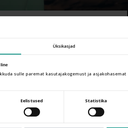
obiootikumide kasu.
Üksikasjad
 sinu tervis alati esikohal olema. Üks sinu tervise kõige
u mikrobioom. Probiootikumidel on mõned olulised rollid meie
. Need aitavad tugevdada immuunsust,...
line
kkuda sulle paremat kasutajakogemust ja asjakohasemat s
Eelistused
Statistika