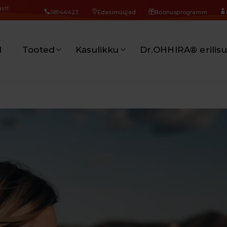
st!
58144423
Edasimüüjad
Boonusprogramm
d
Tooted
Kasulikku
Dr.OHHIRA® erilisu