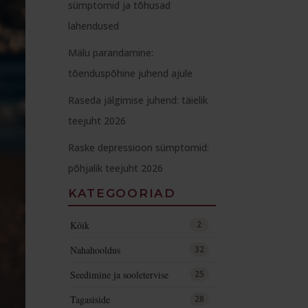
sümptomid ja tõhusad
lahendused
Mälu parandamine:
tõenduspõhine juhend ajule
Raseda jälgimise juhend: täielik
teejuht 2026
Raske depressioon sümptomid:
põhjalik teejuht 2026
KATEGOORIAD
Kõik
2
Nahahooldus
32
Seedimine ja sooletervise
25
Tagasiside
28