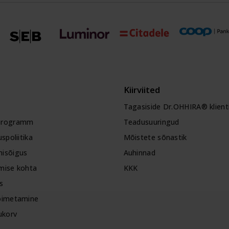
Kiirviited
Tagasiside Dr.OHHIRA® klienti
programm
Teadusuuringud
spoliitika
Mõistete sõnastik
isõigus
Auhinnad
imise kohta
KKK
s
oimetamine
ukorv