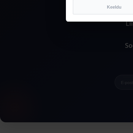
Keeldu
Li
So