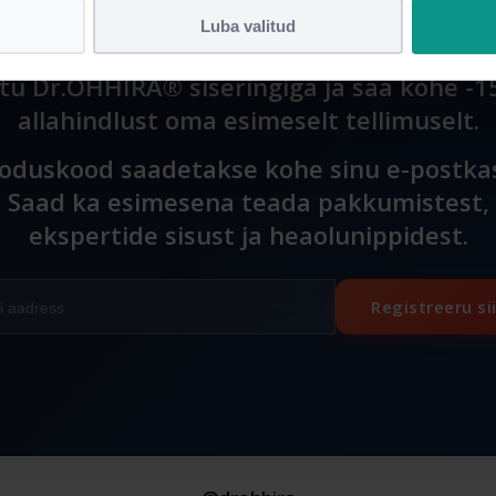
Luba valitud
itu Dr.OHHIRA® siseringiga ja saa kohe -
allahindlust oma esimeselt tellimuselt.
oduskood saadetakse kohe sinu e-postkas
Saad ka esimesena teada pakkumistest,
ekspertide sisust ja heaolunippidest.
Registreeru si