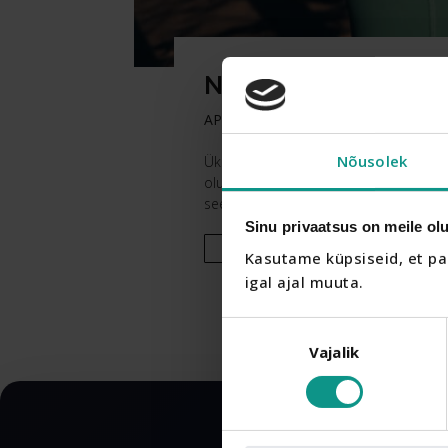
Naiste tervis – pr
APR 29, 2024
|
TOIDULISANDID
Nõusolek
Ükskõik kui kiire maailm tundub, peaks
olulisemaid komponente on soolestik
seedesüsteemi tasakaalu säilitamisel
Sinu privaatsus on meile olu
Loe edasi
Kasutame küpsiseid, et pa
igal ajal muuta.
Nõusoleku
Vajalik
valik