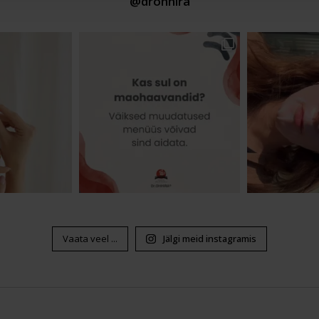
@drohhira
Vaata veel ...
Jälgi meid instagramis