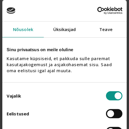
Nõusolek
Üksikasjad
Teave
Sinu privaatsus on meile oluline
Kasutame küpsiseid, et pakkuda sulle paremat 
kasutajakogemust ja asjakohasemat sisu. Saad 
oma eelistusi igal ajal muuta.
Nõusoleku
Vajalik
valik
Eelistused