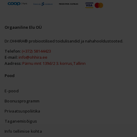
Orgaaniline Elu OÜ
Dr.OHHIRA® probiootilised toidulisandid ja nahahooldustooted.
Telefon:
(+372) 58144423
E-mail:
info@ohhira.ee
Aadress:
Pärnu mnt 139d/2 3. korrus,Tallinn
Pood
E-pood
Boonusprogramm
Privaatsuspoliitika
Taganemisõigus
Info tellimise kohta