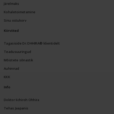
Järelmaks
Kohaletoimetamine
Sinu ostukorv
Kiirviited
Tagasiside Dr.OHHIRA® klientidelt
Teadusuuringud
Mõistete sõnastik
Auhinnad
KKK
Info
Doktor Iichiroh Ohhira
Tehas Jaapanis