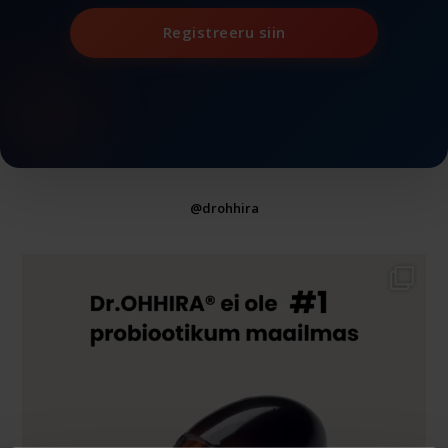
Registreeru siin
@drohhira