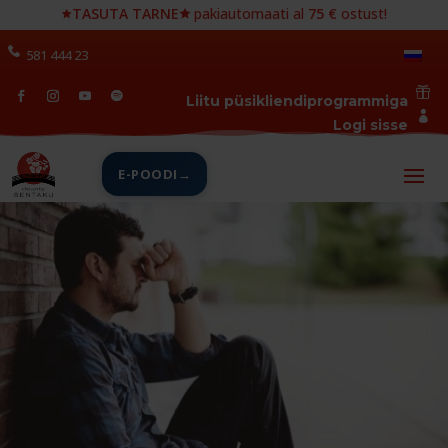
🟊
TASUTA TARNE🟊
pakiautomaati al
75 €
ostust!
581 444 23

Liitu püsikliendiprogrammiga

Logi sisse
E-POODI