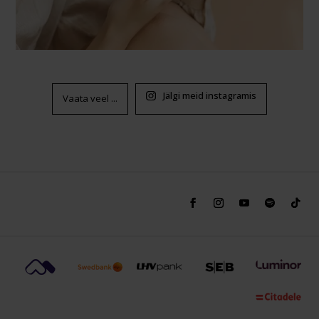
Jälgi meid instagramis
Vaata veel ...