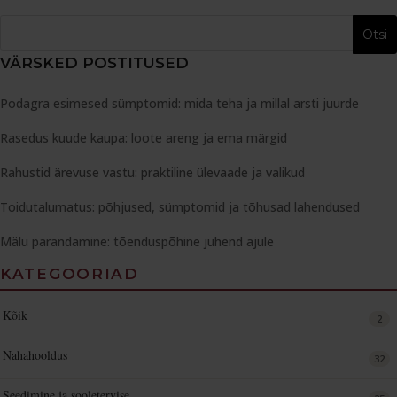
VÄRSKED POSTITUSED
Podagra esimesed sümptomid: mida teha ja millal arsti juurde
Rasedus kuude kaupa: loote areng ja ema märgid
Rahustid ärevuse vastu: praktiline ülevaade ja valikud
Toidutalumatus: põhjused, sümptomid ja tõhusad lahendused
Mälu parandamine: tõenduspõhine juhend ajule
KATEGOORIAD
Kõik
2
Nahahooldus
32
Seedimine ja sooletervise