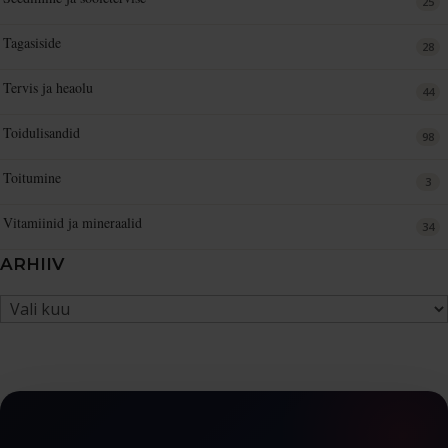
25
Tagasiside
28
Tervis ja heaolu
44
Toidulisandid
98
Toitumine
3
Vitamiinid ja mineraalid
34
ARHIIV
Arhiiv