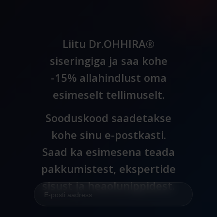
Liitu Dr.OHHIRA®
siseringiga ja saa kohe
-15% allahindlust oma
esimeselt tellimuselt.
Sooduskood saadetakse
kohe sinu e-postkasti.
Saad ka esimesena teada
pakkumistest, ekspertide
sisust ja heaolunippidest.