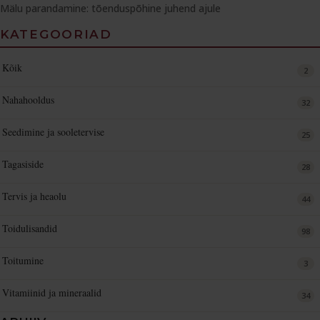
Mälu parandamine: tõenduspõhine juhend ajule
KATEGOORIAD
Kõik
2
Nahahooldus
32
Seedimine ja sooletervise
25
Tagasiside
28
Tervis ja heaolu
44
Toidulisandid
98
Toitumine
3
Vitamiinid ja mineraalid
34