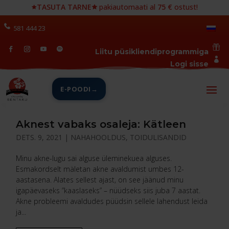
🟊
TASUTA TARNE🟊
pakiautomaati al
75 €
ostust!
581 444 23

Liitu püsikliendiprogrammiga

Logi sisse
E-POODI
Aknest vabaks osaleja: Kätleen
DETS. 9, 2021
|
NAHAHOOLDUS
,
TOIDULISANDID
Minu akne-lugu sai alguse üleminekuea alguses.
Esmakordselt mäletan akne avaldumist umbes 12-
aastasena. Alates sellest ajast, on see jäänud minu
igapäevaseks ”kaaslaseks” – nüüdseks siis juba 7 aastat.
Akne probleemi avaldudes püüdsin sellele lahendust leida
ja...