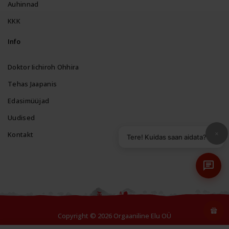
Auhinnad
KKK
Info
Doktor Iichiroh Ohhira
Tehas Jaapanis
Edasimüüjad
Uudised
×
Kontakt
Tere! Kuidas saan aidata?
Copyright © 2026 Orgaaniline Elu OÜ