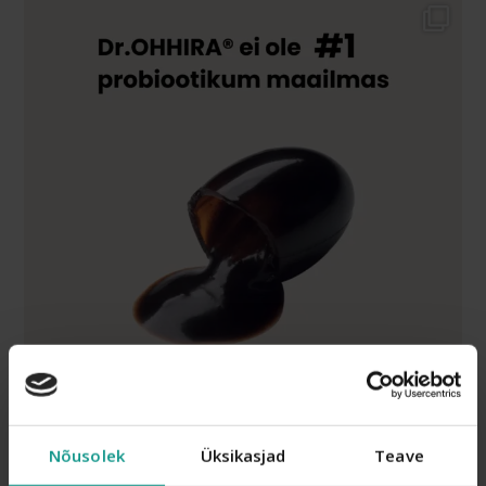
Nõusolek
Üksikasjad
Teave