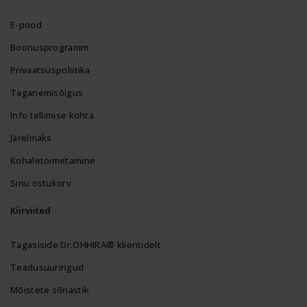
E-pood
Boonusprogramm
Privaatsuspoliitika
Taganemisõigus
Info tellimise kohta
Järelmaks
Kohaletoimetamine
Sinu ostukorv
Kiirviited
Tagasiside Dr.OHHIRA® klientidelt
Teadusuuringud
Mõistete sõnastik