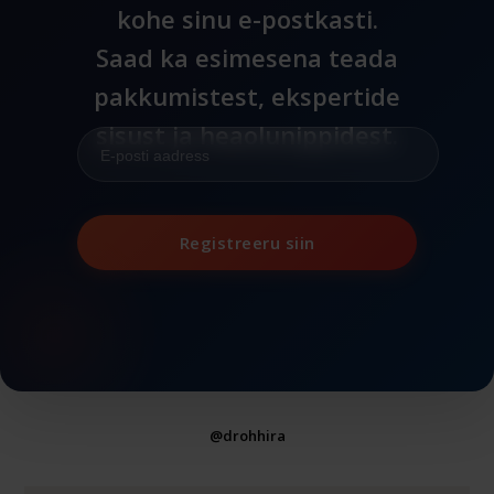
kohe sinu e-postkasti.
Saad ka esimesena teada
pakkumistest, ekspertide
sisust ja heaolunippidest.
Registreeru siin
@drohhira