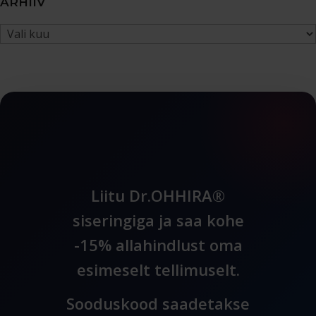
ARHIIV
Arhiiv
Liitu Dr.OHHIRA®
siseringiga ja saa kohe
-15% allahindlust oma
esimeselt tellimuselt.
Sooduskood saadetakse