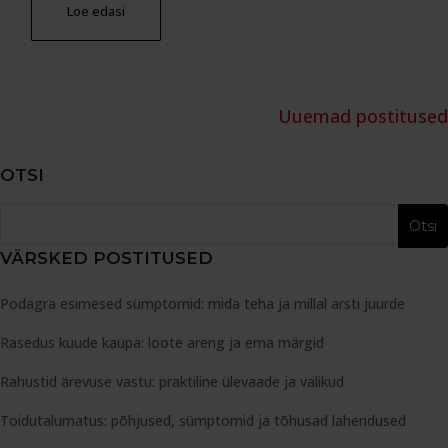
Loe edasi
Uuemad postitused
OTSI
VÄRSKED POSTITUSED
Podagra esimesed sümptomid: mida teha ja millal arsti juurde
Rasedus kuude kaupa: loote areng ja ema märgid
Rahustid ärevuse vastu: praktiline ülevaade ja valikud
Toidutalumatus: põhjused, sümptomid ja tõhusad lahendused