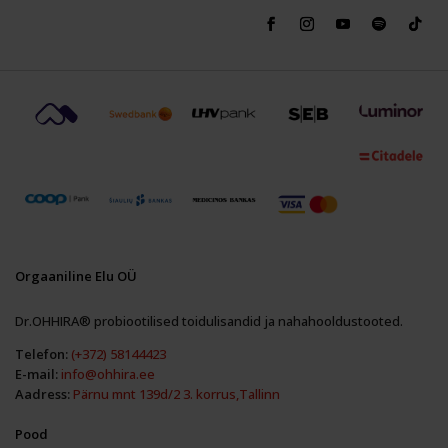
Orgaaniline Elu OÜ
Dr.OHHIRA® probiootilised toidulisandid ja nahahooldustooted.
Telefon:
(+372) 58144423
E-mail:
info@ohhira.ee
Aadress:
Pärnu mnt 139d/2 3. korrus,Tallinn
Pood