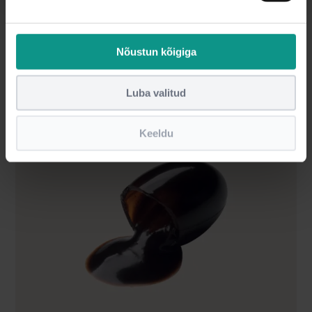
@drohhira
Nõustun kõigiga
Luba valitud
Keeldu