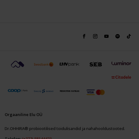
Orgaaniline Elu OÜ
Dr.OHHIRA® probiootilised toidulisandid ja nahahooldustooted.
Telefon:
(+372) 58144423