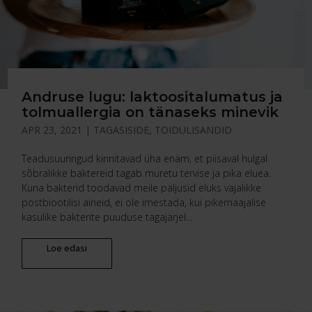
Andruse lugu: laktoositalumatus ja
tolmuallergia on tänaseks minevik
APR 23, 2021
|
TAGASISIDE
,
TOIDULISANDID
Teadusuuringud kinnitavad üha enam, et piisaval hulgal
sõbralikke baktereid tagab muretu tervise ja pika eluea.
Kuna bakterid toodavad meile paljusid eluks vajalikke
postbiootilisi aineid, ei ole imestada, kui pikemaajalise
kasulike bakterite puuduse tagajärjel...
Loe edasi