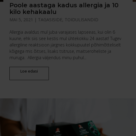
Poole aastaga kadus allergia ja 10
kilo kehakaalu
MAI 5, 2021
|
TAGASISIDE
,
TOIDULISANDID
Allergia avaldus mul juba varajases lapseeas, kui olin 6
kuune, ehk siis see kestis mul ühtekokku 24 aastat! Tugev
allergiline reaktsioon järgnes kokkupuutel põhimõtteliselt
kõigega mis õitses, lisaks tsitruse, maitseroheliste ja
muruga. Allergia väljendus minu puhul...
Loe edasi