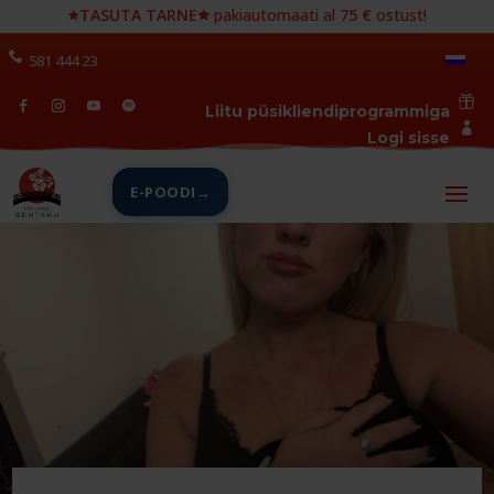
🟊
TASUTA TARNE🟊
pakiautomaati al
75 €
ostust!
581 444 23

Liitu püsikliendiprogrammiga

Logi sisse
E-POODI