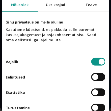
Nõusolek
Üksikasjad
Teave
esimeselt tellimuselt.
Sooduskood saadetakse
Sinu privaatsus on meile oluline
kohe sinu e-postkasti.
Kasutame küpsiseid, et pakkuda sulle paremat 
kasutajakogemust ja asjakohasemat sisu. Saad 
Saad ka esimesena teada
oma eelistusi igal ajal muuta.
pakkumistest, ekspertide
sisust ja heaolunippidest.
Nõusoleku
Vajalik
valik
Eelistused
Registreeru siin
Statistika
Turustamine