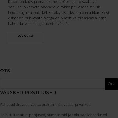
Kevad on käes ja enamik meist rõõmustab saabuva
soojuse, pikemate päevade ja rohke päikesepaiste üle.
Leidub aga ka neid, kelle jaoks kevaded on piinarikkad, sest
esimeste puhkevate õitega on platsis ka piinarikas allergia.
Lahenduseks allergiatabletid või…?...
Loe edasi
OTSI
VÄRSKED POSTITUSED
Rahustid ärevuse vastu: praktiline ülevaade ja valikud
Toidutalumatus: põhjused, sümptomid ja tõhusad lahendused