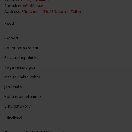
E-mail:
info@ohhira.ee
Aadress:
Pärnu mnt 139d/2 3. korrus,Tallinn
Pood
E-pood
Boonusprogramm
Privaatsuspoliitika
Taganemisõigus
Info tellimise kohta
Järelmaks
Kohaletoimetamine
Sinu ostukorv
Kiirviited