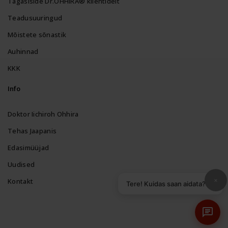
Tagasiside Dr.OHHIRA® klientidelt
Teadusuuringud
Mõistete sõnastik
Auhinnad
KKK
Info
Doktor Iichiroh Ohhira
Tehas Jaapanis
Edasimüüjad
Uudised
×
Kontakt
Tere! Kuidas saan aidata?