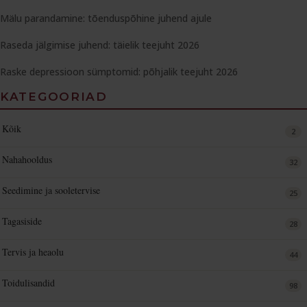
Mälu parandamine: tõenduspõhine juhend ajule
Raseda jälgimise juhend: täielik teejuht 2026
Raske depressioon sümptomid: põhjalik teejuht 2026
KATEGOORIAD
Kõik
2
Nahahooldus
32
Seedimine ja sooletervise
25
Tagasiside
28
Tervis ja heaolu
44
Toidulisandid
98