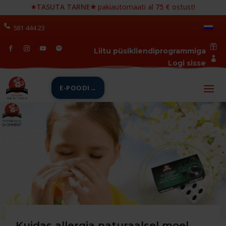
🟊
TASUTA TARNE🟊
pakiautomaati al
75 €
ostust!
581 444 23

Liitu püsikliendiprogrammiga

Logi sisse
E-POODI
Kuidas allergia naturaalsel moel