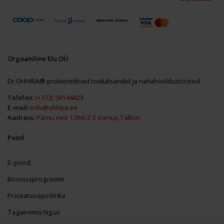
Orgaaniline Elu OÜ
Dr.OHHIRA® probiootilised toidulisandid ja nahahooldustooted.
Telefon:
(+372) 58144423
E-mail:
info@ohhira.ee
Aadress:
Pärnu mnt 139d/2 3. korrus,Tallinn
Pood
E-pood
Boonusprogramm
Privaatsuspoliitika
Taganemisõigus