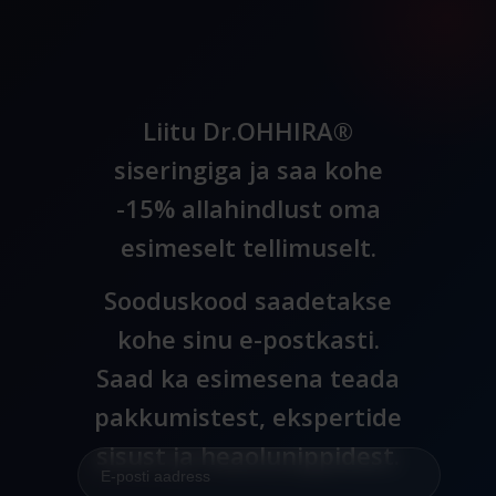
Liitu Dr.OHHIRA®
siseringiga ja saa kohe
-15% allahindlust oma
esimeselt tellimuselt.
Sooduskood saadetakse
kohe sinu e-postkasti.
Saad ka esimesena teada
pakkumistest, ekspertide
sisust ja heaolunippidest.