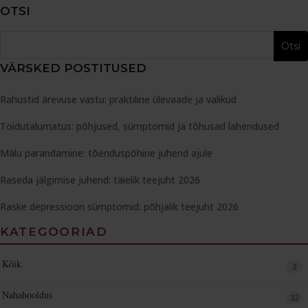
OTSI
VÄRSKED POSTITUSED
Rahustid ärevuse vastu: praktiline ülevaade ja valikud
Toidutalumatus: põhjused, sümptomid ja tõhusad lahendused
Mälu parandamine: tõenduspõhine juhend ajule
Raseda jälgimise juhend: täielik teejuht 2026
Raske depressioon sümptomid: põhjalik teejuht 2026
KATEGOORIAD
Kõik
2
Nahahooldus
32