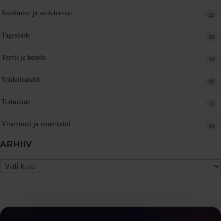
Seedimine ja sooletervise
25
Tagasiside
28
Tervis ja heaolu
44
Toidulisandid
98
Toitumine
3
Vitamiinid ja mineraalid
34
ARHIIV
Arhiiv