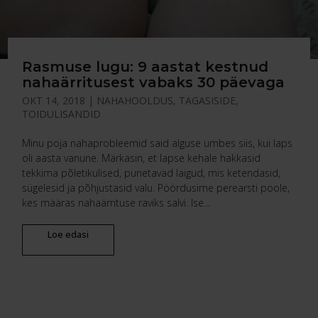
Rasmuse lugu: 9 aastat kestnud
nahaärritusest vabaks 30 päevaga
OKT 14, 2018
|
NAHAHOOLDUS
,
TAGASISIDE
,
TOIDULISANDID
Minu poja nahaprobleemid said alguse umbes siis, kui laps
oli aasta vanune. Märkasin, et lapse kehale hakkasid
tekkima põletikulised, punetavad laigud, mis ketendasid,
sügelesid ja põhjustasid valu. Pöördusime perearsti poole,
kes määras nahaärrituse raviks salvi. Ise...
Loe edasi