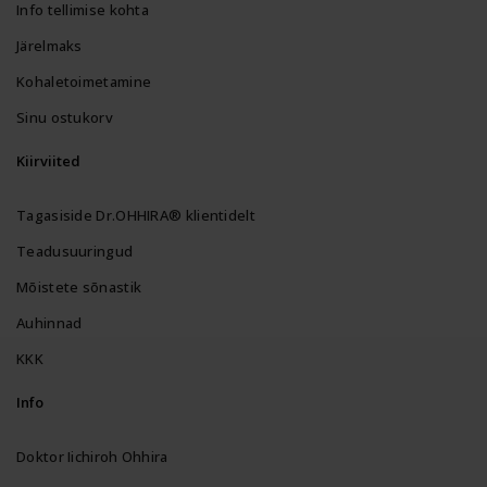
Info tellimise kohta
Järelmaks
Kohaletoimetamine
Sinu ostukorv
Kiirviited
Tagasiside Dr.OHHIRA® klientidelt
Teadusuuringud
Mõistete sõnastik
Auhinnad
KKK
Info
Doktor Iichiroh Ohhira