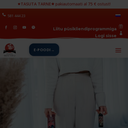
🟊
TASUTA TARNE🟊
pakiautomaati al
75 €
ostust!
581 444 23

Liitu püsikliendiprogrammiga

Logi sisse
E-POODI