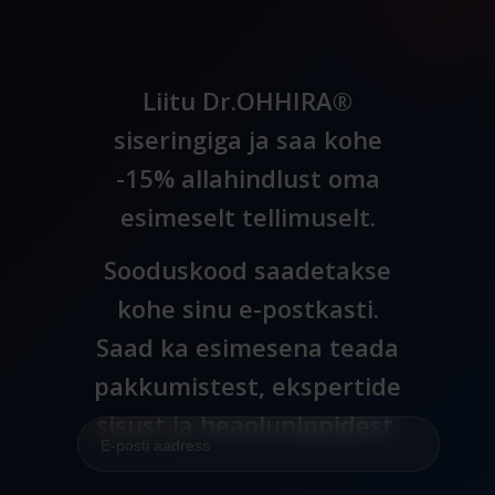
Liitu Dr.OHHIRA®
siseringiga ja saa kohe
-15% allahindlust oma
esimeselt tellimuselt.
Sooduskood saadetakse
kohe sinu e-postkasti.
Saad ka esimesena teada
pakkumistest, ekspertide
sisust ja heaolunippidest.