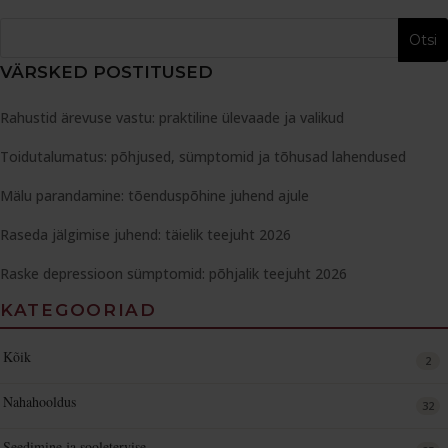
VÄRSKED POSTITUSED
Rahustid ärevuse vastu: praktiline ülevaade ja valikud
Toidutalumatus: põhjused, sümptomid ja tõhusad lahendused
Mälu parandamine: tõenduspõhine juhend ajule
Raseda jälgimise juhend: täielik teejuht 2026
Raske depressioon sümptomid: põhjalik teejuht 2026
KATEGOORIAD
Kõik
2
Nahahooldus
32
Seedimine ja sooletervise