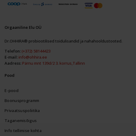
Orgaaniline Elu OÜ
Dr.OHHIRA® probiootilised toidulisandid ja nahahooldustooted.
Telefon:
(+372) 58144423
E-mail:
info@ohhira.ee
Aadress:
Pärnu mnt 139d/2 3. korrus,Tallinn
Pood
E-pood
Boonusprogramm
Privaatsuspoliitika
Taganemisõigus
Info tellimise kohta