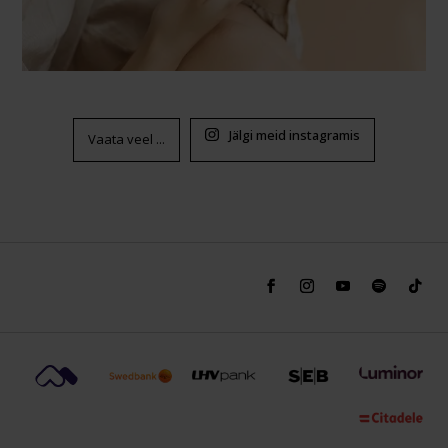
Jälgi meid instagramis
Vaata veel ...