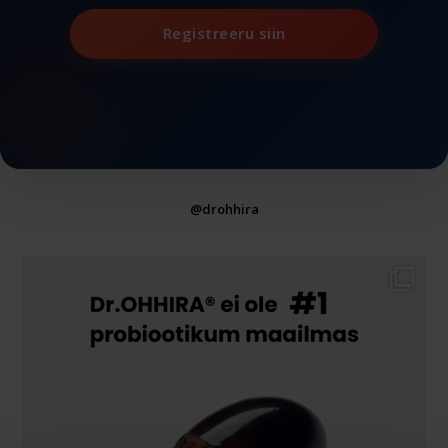
Registreeru siin
@drohhira