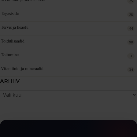
25
Tagasiside
28
Tervis ja heaolu
44
Toidulisandid
98
Toitumine
3
Vitamiinid ja mineraalid
34
ARHIIV
Arhiiv