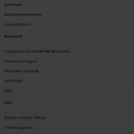
Järelmaks
Kohaletoimetamine
Sinu ostukorv
Kiirviited
Tagasiside Dr.OHHIRA® klientidelt
Teadusuuringud
Mõistete sõnastik
Auhinnad
KKK
Info
Doktor Iichiroh Ohhira
Tehas Jaapanis