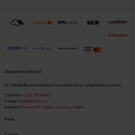
Orgaaniline Elu OÜ
Dr.OHHIRA® probiootilised toidulisandid ja nahahooldustooted.
Telefon:
(+372) 58144423
E-mail:
info@ohhira.ee
Aadress:
Pärnu mnt 139d/2 3. korrus,Tallinn
Pood
E-pood