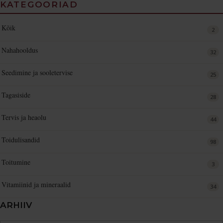
KATEGOORIAD
Kõik
2
Nahahooldus
32
Seedimine ja sooletervise
25
Tagasiside
28
Tervis ja heaolu
44
Toidulisandid
98
Toitumine
3
Vitamiinid ja mineraalid
34
ARHIIV