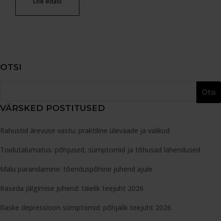
Loe edasi
OTSI
VÄRSKED POSTITUSED
Rahustid ärevuse vastu: praktiline ülevaade ja valikud
Toidutalumatus: põhjused, sümptomid ja tõhusad lahendused
Mälu parandamine: tõenduspõhine juhend ajule
Raseda jälgimise juhend: täielik teejuht 2026
Raske depressioon sümptomid: põhjalik teejuht 2026