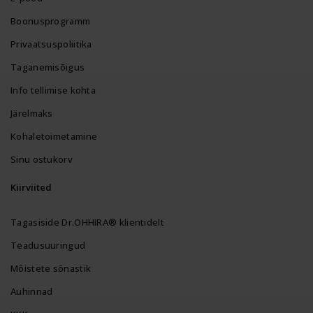
Boonusprogramm
Privaatsuspoliitika
Taganemisõigus
Info tellimise kohta
Järelmaks
Kohaletoimetamine
Sinu ostukorv
Kiirviited
Tagasiside Dr.OHHIRA® klientidelt
Teadusuuringud
Mõistete sõnastik
Auhinnad