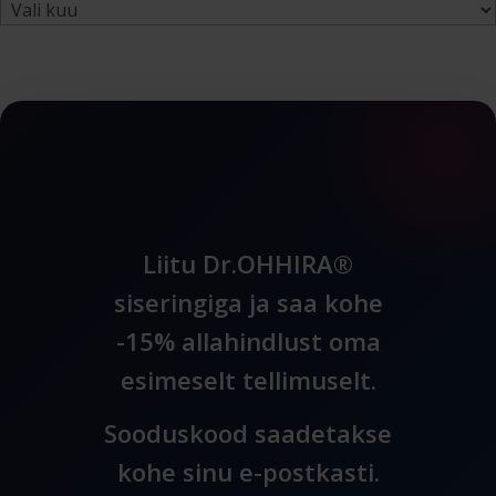
Arhiiv
Liitu Dr.OHHIRA®
siseringiga ja saa kohe
-15% allahindlust oma
esimeselt tellimuselt.
Sooduskood saadetakse
kohe sinu e-postkasti.