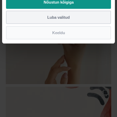
Nõustun kõigiga
Luba valitud
Keeldu