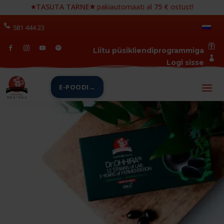
🟊
TASUTA TARNE🟊
pakiautomaati al
75 €
ostust!
581 444 23

Liitu püsikliendiprogrammiga

Logi sisse
E-POODI