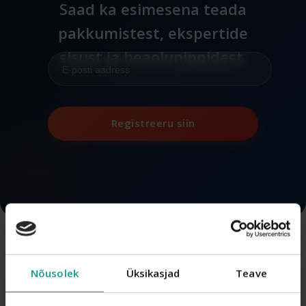
Saad ka esimesena teada
pakkumistest, ekspertide
sisust ja heaolunippidest.
Registreeru siin
@drohhira
Nõusolek
Üksikasjad
Teave