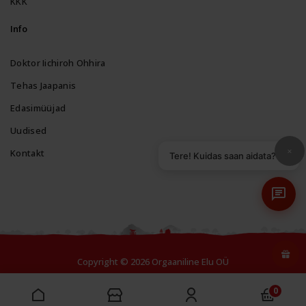
KKK
Info
Doktor Iichiroh Ohhira
Tehas Jaapanis
Edasimüüjad
Uudised
×
Kontakt
Tere! Kuidas saan aidata?
Copyright © 2026 Orgaaniline Elu OÜ
0