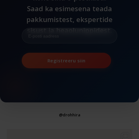
Saad ka esimesena teada
pakkumistest, ekspertide
sisust ja heaolunippidest.
Registreeru siin
@drohhira