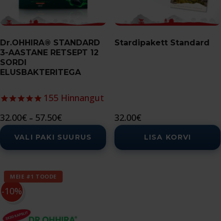
The
options
may
Dr.OHHIRA® STANDARD
Stardipakett Standard
be
3-AASTANE RETSEPT 12
chosen
SORDI
ELUSBAKTERITEGA
on
the
155
Hinnangut
product
Price
32.00
€
57.50
€
32.00
€
page
–
range:
VALI PAKI SUURUS
LISA KORVI
32.00€
through
57.50€
MEIE #1 TOODE
-10%