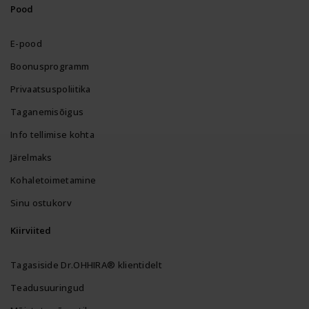
Pood
E-pood
Boonusprogramm
Privaatsuspoliitika
Taganemisõigus
Info tellimise kohta
Järelmaks
Kohaletoimetamine
Sinu ostukorv
Kiirviited
Tagasiside Dr.OHHIRA® klientidelt
Teadusuuringud