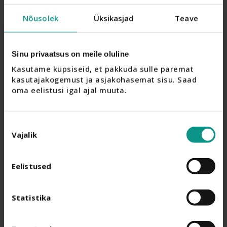
Nõusolek
Üksikasjad
Teave
Sinu privaatsus on meile oluline
Kasutame küpsiseid, et pakkuda sulle paremat 
kasutajakogemust ja asjakohasemat sisu. Saad 
oma eelistusi igal ajal muuta.
Nõusoleku
Vajalik
valik
Eelistused
Statistika