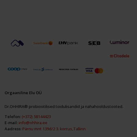
Orgaaniline Elu OÜ
Dr.OHHIRA® probiootilised toidulisandid ja nahahooldustooted.
Telefon:
(+372) 58144423
E-mail:
info@ohhira.ee
Aadress:
Pärnu mnt 139d/2 3. korrus,Tallinn