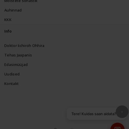
Mõistete sõnastik
Auhinnad
KKK
Info
Doktor Iichiroh Ohhira
Tehas Jaapanis
Edasimüüjad
Uudised
Kontakt
×
Tere! Kuidas saan aidata?