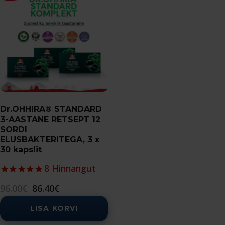
Dr.OHHIRA® STANDARD
3-AASTANE RETSEPT 12
SORDI
ELUSBAKTERITEGA, 3 x
30 kapslit
8
Hinnangut
Algne
Current
96.00
€
86.40
€
hind
price
LISA KORVI
oli:
is:
96.00€.
86.40€.