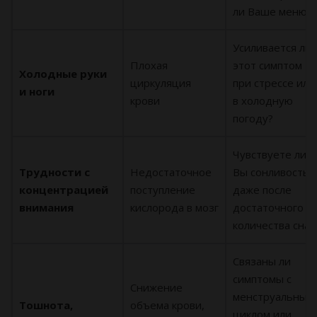
ли Ваше меню?
Усиливается ли
Плохая
этот симптом
Холодные руки
циркуляция
при стрессе или
и ноги
крови
в холодную
погоду?
Чувствуете ли
Трудности с
Недостаточное
Вы сонливость
концентрацией
поступление
даже после
внимания
кислорода в мозг
достаточного
количества сна?
Связаны ли
симптомы с
Снижение
менструальным
Тошнота,
объема крови,
циклом или