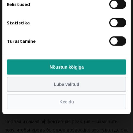
Dr.OHHIRA® tooted, mis toetavad seedimist,
Eelistused
immuunsust ja säravat nahka – kõik ühes kohas.
Statistika
Turustamine
Näita minu soodustust
Nõustun kõigiga
Luba valitud
Первый шаг: измените свою позицию
Keeldu
прямо сейчас
Первая и самая эффективная реакция — изменить
позу, чтобы кровь быстрее возвращалась туда, где она