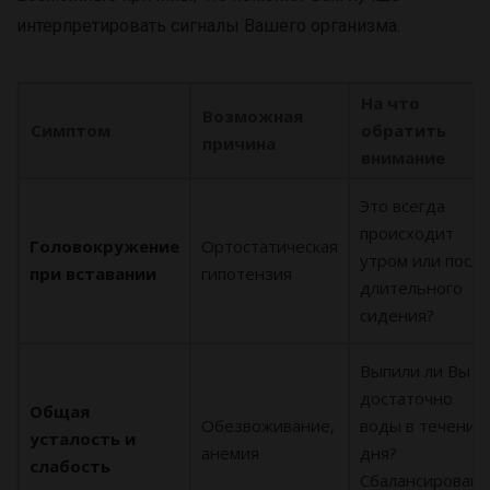
интерпретировать сигналы Вашего организма.
На что
Возможная
Симптом
обратить
причина
внимание
Это всегда
происходит
Головокружение
Ортостатическая
утром или после
при вставании
гипотензия
длительного
сидения?
Выпили ли Вы
достаточно
Общая
Обезвоживание,
воды в течение
усталость и
анемия
дня?
слабость
Сбалансировано