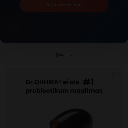
Registreeru siin
@drohhira