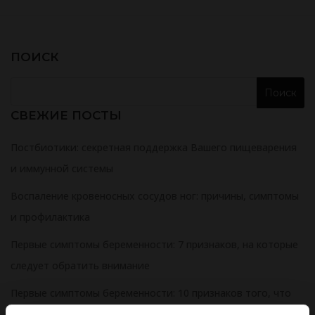
ПОИСК
СВЕЖИЕ ПОСТЫ
Постбиотики: секретная поддержка Вашего пищеварения
и иммунной системы
Воспаление кровеносных сосудов ног: причины, симптомы
и профилактика
Первые симптомы беременности: 7 признаков, на которые
следует обратить внимание
Первые симптомы беременности: 10 признаков того, что
Вы беременны