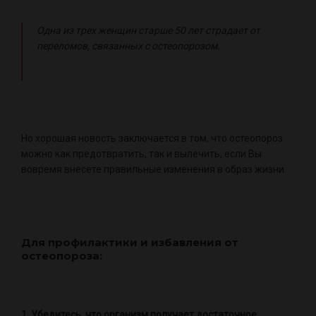
Одна из трех женщин старше 50 лет страдает от
переломов, связанных с остеопорозом.
Но хорошая новость заключается в том, что остеопороз
можно как предотвратить, так и вылечить, если Вы
вовремя внесете правильные изменения в образ жизни.
Для профилактики и избавления от
остеопороза:
1. Убедитесь, что организм получает достаточное