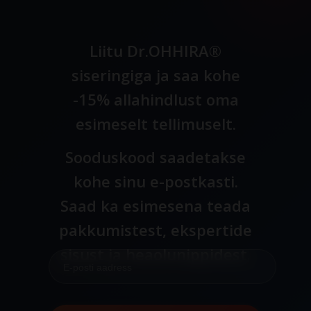
Liitu Dr.OHHIRA®
siseringiga ja saa kohe
-15% allahindlust oma
esimeselt tellimuselt.
Sooduskood saadetakse
kohe sinu e-postkasti.
Saad ka esimesena teada
pakkumistest, ekspertide
sisust ja heaolunippidest.