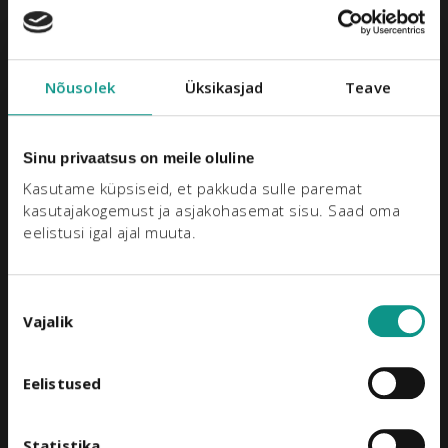
Когда принимать витамин D: правильное время и
максимальная польза?
Nõusolek
Üksikasjad
Teave
КАТЕГОРИИ
—
2
Sinu privaatsus on meile oluline
Kasutame küpsiseid, et pakkuda sulle paremat 
Витамины и минералы
34
kasutajakogemust ja asjakohasemat sisu. Saad oma 
eelistusi igal ajal muuta.
Все из
2
Ava oma keha
Здоровье и благополучие
44
Nõusoleku
loomulik tasakaal
Vajalik
valik
Отзывы
27
Enne kui lahkud, saa 15% allahindlust ja avasta
Dr.OHHIRA® tooted, mis toetavad seedimist,
Питание
3
Eelistused
immuunsust ja säravat nahka – kõik ühes kohas.
Пищевые добавки
96
Statistika