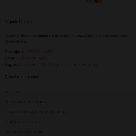
Organic Life OÜ
Пробиотические пищевые добавки и средства по уходу за кожей
Dr.OHHIRA®.
Телефон:
(+372) 58144423
E-mail:
info@ohhira.ee
Адрес:
Pärnu mnt 139d/2 3 этаж,Таллинн, Эстония
Делайте покупки в
магазин
Бонусная программа
Политика конфиденциальности
Информация о заказе
Оплата в рассрочку