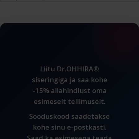
Liitu Dr.OHHIRA®
siseringiga ja saa kohe
-15% allahindlust oma
esimeselt tellimuselt.
Sooduskood saadetakse
kohe sinu e-postkasti.
Saad ka esimesena teada