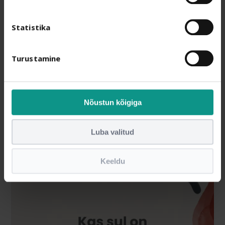
Statistika
Turustamine
Nõustun kõigiga
Luba valitud
Keeldu