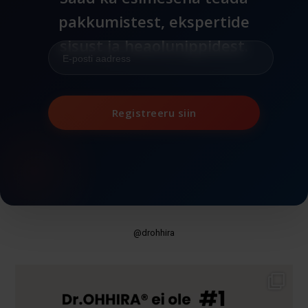
pakkumistest, ekspertide
sisust ja heaolunippidest.
Registreeru siin
@drohhira