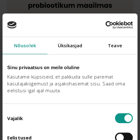
Nõusolek
Üksikasjad
Teave
Sinu privaatsus on meile oluline
Kasutame küpsiseid, et pakkuda sulle paremat 
kasutajakogemust ja asjakohasemat sisu. Saad oma 
eelistusi igal ajal muuta.
Nõusoleku
Vajalik
valik
Eelistused