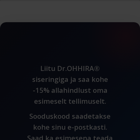
Liitu Dr.OHHIRA®
siseringiga ja saa kohe
-15% allahindlust oma
esimeselt tellimuselt.
Sooduskood saadetakse
kohe sinu e-postkasti.
Saad ka esimesena teada