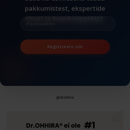
pakkumistest, ekspertide
sisust ja heaolunippidest.
Registreeru siin
@drohhira