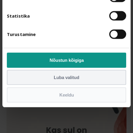
Statistika
Turustamine
Nõustun kõigiga
Luba valitud
Keeldu