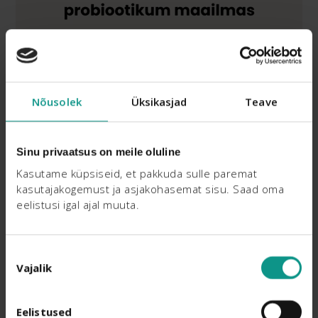
Nõusolek
Üksikasjad
Teave
Sinu privaatsus on meile oluline
Kasutame küpsiseid, et pakkuda sulle paremat 
kasutajakogemust ja asjakohasemat sisu. Saad oma 
eelistusi igal ajal muuta.
Nõusoleku
Vajalik
valik
Eelistused