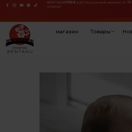
🟊REFUND
OFFER🟊
для посылочной машины от
75 
покупке!
магазин
Товары
Но