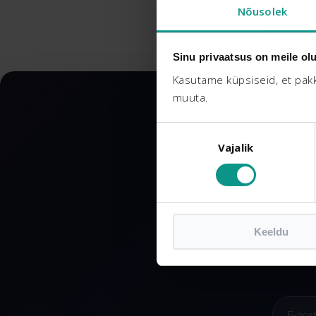
Nõusolek
Sinu privaatsus on meile olu
Kasutame küpsiseid, et pakk
muuta.
Nõusoleku
Vajalik
valik
Li
So
Keeldu