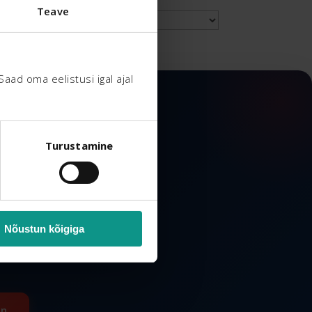
Teave
Архив
d oma eelistusi igal ajal 
Turustamine
15%
ti.
Nõustun kõigiga
in