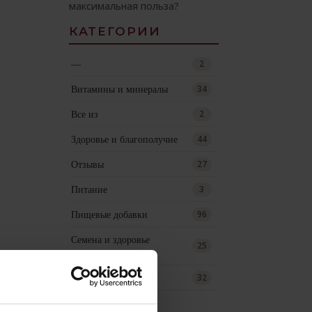
максимальная польза?
КАТЕГОРИИ
—
2
Витамины и минералы
34
Все из
2
Здоровье и благополучие
44
Отзывы
27
Питание
3
Пищевые добавки
96
Семена и здоровье
25
кишечника
уход за кожей
32
АРХИВ