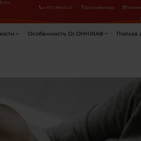
€
при
(+372) 58144423
Дистрибьюторы
Програ
вости
Особенность Dr.OHHIRA®
Польза 