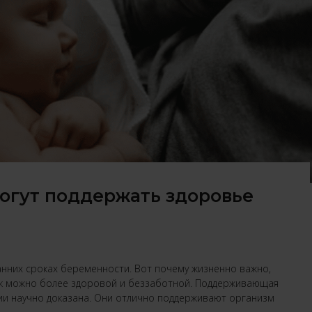
огут поддержать здоровье
нних сроках беременности. Вот почему жизненно важно,
к можно более здоровой и беззаботной. Поддерживающая
и научно доказана. Они отлично поддерживают организм