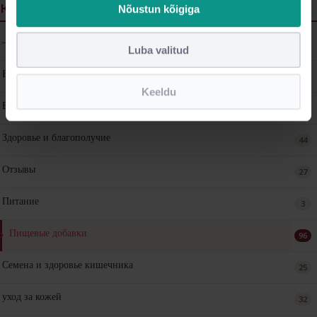
КАТЕГОРИИ
Nõustun kõigiga
—
2
Luba valitud
Витамины и минералы
34
Keeldu
Все из
2
Здоровье и благополучие
44
Отзывы
27
Питание
3
Пищевые добавки
96
Семена и здоровье кишечника
25
уход за кожей
32