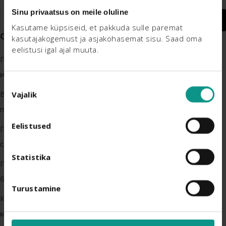
Sinu privaatsus on meile oluline
Kasutame küpsiseid, et pakkuda sulle paremat 
СВЕЖИЕ ПОСТЫ
kasutajakogemust ja asjakohasemat sisu. Saad oma 
eelistusi igal ajal muuta.
Постбиотики: секретная поддержка Вашего пищеварения и
иммунной системы
Nõusoleku
Vajalik
Воспаление кровеносных сосудов ног: причины, симптомы и
valik
профилактика
Eelistused
Первые симптомы беременности: 7 признаков, на которые
следует обратить внимание
Statistika
Первые симптомы беременности: 10 признаков того, что Вы
беременны
Turustamine
Когда принимать витамин D: правильное время и
максимальная польза?