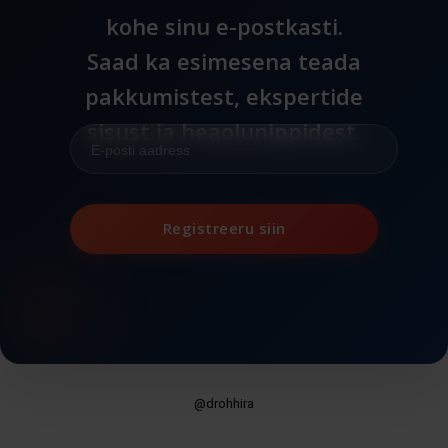
kohe sinu e-postkasti.
Saad ka esimesena teada
pakkumistest, ekspertide
sisust ja heaolunippidest.
Registreeru siin
@drohhira