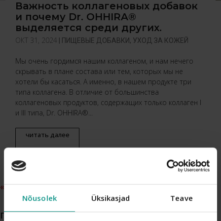
Важность коллагеновых добавок
и почему Dr. OHHIRA®
выделяется среди других.
ОКТ 31, 2024
|
ПИЩЕВЫЕ ДОБАВКИ
,
УХОД ЗА КОЖЕЙ
Мы очень гордимся нашим коллагеном, и нам нечего
скрывать в плане состава или тем, которых мы не
хотели бы касаться. А именно, в нашем продукте три
типа коллагена. В отличие от большинства
коллагеновых продуктов, содержащих только коллаген I
и III типа, Dr. OHHIRA®...
читать далее
« Предыдущие Записи
Nõusolek
Üksikasjad
Teave
ПОИСК