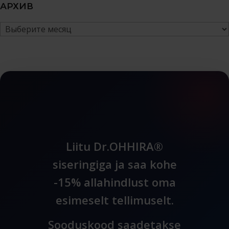
АРХИВ
Архив
Liitu Dr.OHHIRA®
siseringiga ja saa kohe
-15% allahindlust oma
esimeselt tellimuselt.
Sooduskood saadetakse