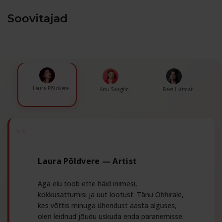
Soovitajad
Laura Põldvere
Anu Saagim
Reet Härmat
Tee üks kollageeni kuur ja näed, et kortsud on
Uskumatu tundub, aga sellest ajast peale kui
probiotikumidest
pro-
prebiootikume
eilne päev. Vaadake mind!
tarbin probiootikume regulaarselt ei ole ükski
Dr.
viirus mind kimbutanud.Eriti hindan, et Dr.
OHHIRA® probiootikume
Deluxe probiootilisi kapsleid
OHHIRA® toidulisand on igasuguse sünteetika
prebiootilist pastat
vaba!”
Aga elu toob ette häid inimesi,
kokkusattumisi ja uut lootust. Tänu Ohhirale,
kes võttis minuga ühendust aasta alguses,
kollageenikuuri
olen leidnud jõudu uskuda enda paranemisse.