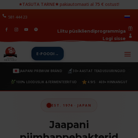
🟊
TASUTA TARNE🟊
pakiautomaati al
75 €
ostust!
581 444 23

Liitu püsikliendiprogrammiga

Logi sisse
E-POODI
JAAPANI PREMIUM BRÄND
30+ AASTAT TEADUSUURINGUID
100% LOODUSLIK & FERMENTEERITUD
4.9/5 · 469+ HINNANGUT
EST. 1974 · JAPAN
Jaapani
piimhappebakterid