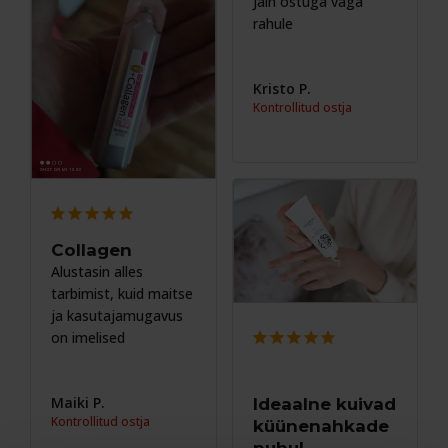
Jäin ostuga väga 
rahule
Kristo P.
Collagen
Alustasin alles 
tarbimist, kuid maitse 
ja kasutajamugavus 
on imelised
Maiki P.
Ideaalne kuivad
küünenahkade
puhul