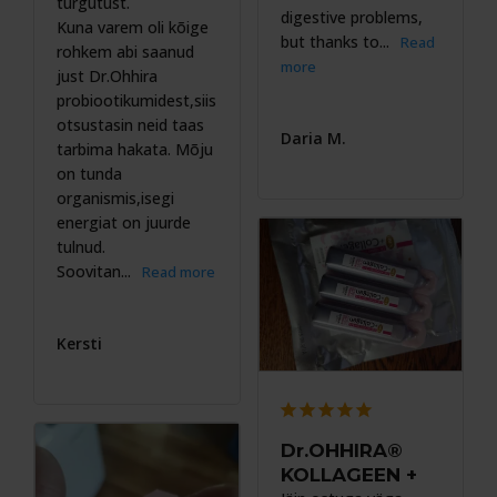
turgutust.

digestive problems, 
Kuna varem oli kõige 
but thanks to...
rohkem abi saanud 
just Dr.Ohhira 
probiootikumidest,siis 
otsustasin neid taas 
Daria M.
tarbima hakata. Mõju 
on tunda 
organismis,isegi 
energiat on juurde 
tulnud.

Soovitan...
Kersti
Dr.OHHIRA®
KOLLAGEEN +