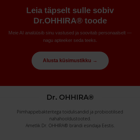
Leia täpselt sulle sobiv
Dr.OHHIRA® toode
Meie AI analüüsib sinu vastused ja soovitab personaalselt —
nagu apteeker seda teeks.
Alusta küsimustikku →
Dr. OHHIRA®
Piimhappebakteritega toidulisandid ja probiootilised
nahahooldustooted.
Ametlik Dr. OHHIRA® brändi esindaja Eestis.