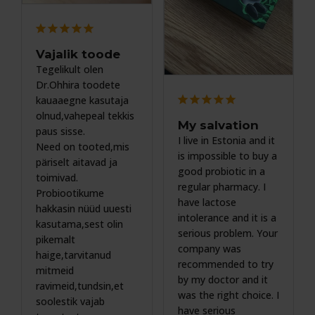
Vajalik toode
Tegelikult olen 
Dr.Ohhira toodete 
kauaaegne kasutaja 
olnud,vahepeal tekkis 
My salvation
paus sisse.

I live in Estonia and it 
Need on tooted,mis 
is impossible to buy a 
päriselt aitavad ja 
good probiotic in a 
toimivad.

regular pharmacy. I 
Probiootikume 
have lactose 
hakkasin nüüd uuesti 
intolerance and it is a 
kasutama,sest olin 
serious problem. Your 
pikemalt 
company was 
haige,tarvitanud 
recommended to try 
mitmeid 
by my doctor and it 
ravimeid,tundsin,et 
was the right choice. I 
soolestik vajab 
have serious 