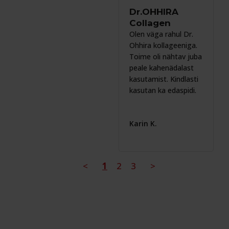
Dr.OHHIRA
Collagen
Olen väga rahul Dr. 
Ohhira kollageeniga. 
Toime oli nähtav juba 
peale kahenädalast 
kasutamist. Kindlasti 
kasutan ka edaspidi.
Karin K.
<
1
2
3
>