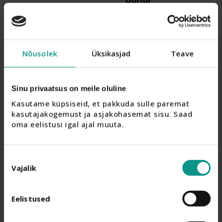
Mõnedele võib see 
tunduda väheoluline, 
aga mina olen 
pidevalt hädas 
Nõusolek
Üksikasjad
Teave
kuivade ja lõhenevate 
küünenahkadega,eriti 
külmemal ajal. 
Vastikult lõhenevad ja 
Sinu privaatsus on meile oluline
valusad pidevalt. 
Kasutame küpsiseid, et pakkuda sulle paremat 
Magoroku näol olen 
kasutajakogemust ja asjakohasemat sisu. Saad 
leidnud ideaalse 
oma eelistusi igal ajal muuta.
abimehe, mis 
küünenahad üleeöö 
pehmeks ja 
Nõusoleku
probleemituks 
Vajalik
valik
muudab. Õhtul enne 
magamaminekut 
määrin käed sisse ja 
Eelistused
Supper toode. 
hommikuks on need 
Kasutan 
pehmed ja 