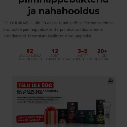
ja nahahooldus
Dr. OHHIRA® — üle 30 aasta teaduspõhist fermenteerimist
looduslike piimhappebakterite ja nahahooldustoodete
arendamisel. Preemium kvaliteet otse Jaapanist.
92
12
3–5
20+
LOODUSLIKKU
SORTI
AASTAT
RIIGIS
KOOSTISAINET
ELUSBAKTERITEGA
FERMENTEERITUD
MÜÜGIL