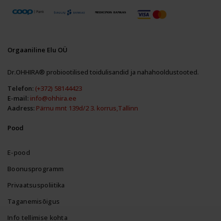
Orgaaniline Elu OÜ
Dr.OHHIRA® probiootilised toidulisandid ja nahahooldustooted.
Telefon:
(+372) 58144423
E-mail:
info@ohhira.ee
Aadress:
Pärnu mnt 139d/2 3. korrus,Tallinn
Pood
E-pood
Boonusprogramm
Privaatsuspoliitika
Taganemisõigus
Info tellimise kohta