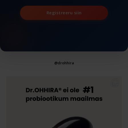
Registreeru siin
@drohhira