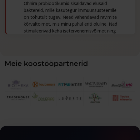
Ohhira probiootikumid sisaldavad elusaid
prebiootilist pastat
probiootilist nahahooldusõli
Dr. OHHIRA® Deluxe kapsleid
baktereid, mille kasutegur immuunsüsteemile
on tohutult tugev. Need vähendavad ravimite
kõrvaltoimet, mis minu puhul eriti oluline. Nad
kollageeni
stimuleerivad keha isetervenemisvõimet ning
annavad ka emotsionaalset tuge – teadmine,
et mul on võimalus enda keha aidata.
probiootilist iluseepi
Meie koostööpartnerid