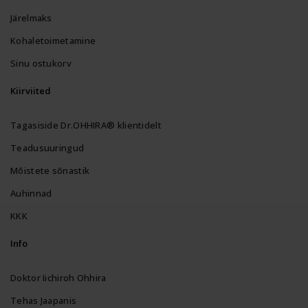
Järelmaks
Kohaletoimetamine
Sinu ostukorv
Kiirviited
Tagasiside Dr.OHHIRA® klientidelt
Teadusuuringud
Mõistete sõnastik
Auhinnad
KKK
Info
Doktor Iichiroh Ohhira
Tehas Jaapanis