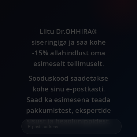
kollageenikuuri
Liitu Dr.OHHIRA®
Kindlasti kavatseme Dr. OHHIRA® tooteid ka edaspidi
siseringiga ja saa kohe
kasutada ja mitte niisama ei soovita ma neid ka
-15% allahindlust oma
kõigile teistele, kes tervisega kimpus.
esimeselt tellimuselt.
Sooduskood saadetakse
kohe sinu e-postkasti.
Saad ka esimesena teada
pakkumistest, ekspertide
sisust ja heaolunippidest.