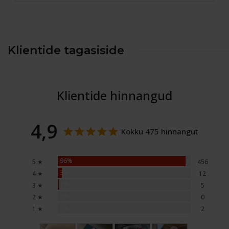
Klientide tagasiside
Klientide hinnangud
4,9
Kokku 475 hinnangut
96%
5 ★
456
3%
4 ★
12
1%
3 ★
5
0%
2 ★
0
0%
1 ★
2