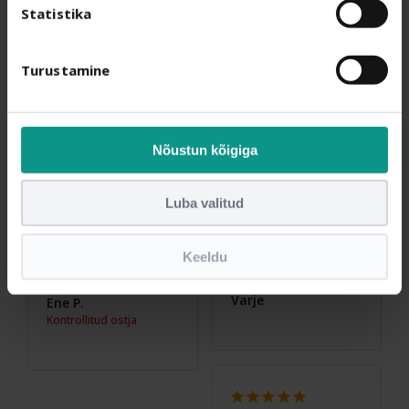
meigieemaldamiseks, 
Statistika
kui probleemid 
nahaga-akne, 
põletikulised vistrikud. 
Turustamine
Katrin
Üli hea raseerimisel, 
karvanääps ei ole 
kohe järgmine päev 
jälle väljas võid 
Nõustun kõigiga
muretult veel mitu 
mitu päeva nautida 
Seebile kiitused
siledaid sääri. Valgel 
Luba valitud
Seda seepi tellin 
pluusil plekid sain ka 
kindlasti veel.
selle seebiga maha
.
Keeldu
Varje
Ene P.